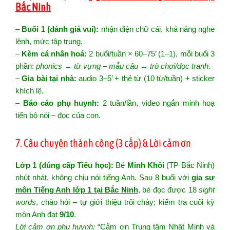
Bắc Ninh
–
Buổi 1 (đánh giá vui):
nhận diện chữ cái, khả năng nghe
lệnh, mức tập trung.
–
Kèm cá nhân hoá:
2 buổi/tuần × 60–75’ (1–1), mỗi buổi 3
phần:
phonics → từ vựng – mẫu câu → trò chơi/đọc tranh
.
–
Gia bài tại nhà:
audio 3–5’ + thẻ từ (10 từ/tuần) + sticker
khích lệ.
–
Báo cáo phụ huynh:
2 tuần/lần, video ngắn minh hoạ
tiến bộ nói – đọc của con.
7. Câu chuyện thành công (3 cấp) & Lời cảm ơn
Lớp 1 (đúng cấp Tiểu học):
Bé
Minh Khôi
(TP Bắc Ninh)
nhút nhát, không chịu nói tiếng Anh. Sau 8 buổi với
gia sư
môn Tiếng Anh lớp 1 tại Bắc Ninh
, bé đọc được 18
sight
words
, chào hỏi – tự giới thiệu trôi chảy; kiểm tra cuối kỳ
môn Anh đạt
9/10
.
Lời cảm ơn phụ huynh:
“Cảm ơn Trung tâm Nhật Minh và