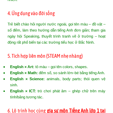
4. Ứng dụng vào đời sống
Trẻ biết chào hỏi người nước ngoài, gọi tên màu – đồ vật –
số đếm, làm theo hướng dẫn tiếng Anh đơn giản; tham gia
ngày hội Speaking, thuyết trình tranh vẽ ở trường – hoạt
động rất phổ biến tại các trường tiểu học ở Bắc Ninh.
5. Tích hợp liên môn (STEAM nhẹ nhàng)
English × Art:
tô màu – gọi tên colors, shapes.
English × Math:
đếm số, so sánh lớn–bé bằng tiếng Anh.
English × Science:
animals, body parts; thói quen vệ
sinh.
English × ICT:
trò chơi phát âm – ghép chữ trên máy
tính/bảng tương tác.
6. Lộ trình học cùng
gia sư môn Tiếng Anh lớp 1 tại