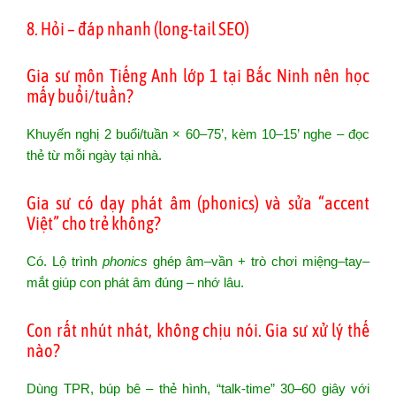
8. Hỏi – đáp nhanh (long-tail SEO)
Gia sư môn Tiếng Anh lớp 1 tại Bắc Ninh nên học
mấy buổi/tuần?
Khuyến nghị 2 buổi/tuần × 60–75’, kèm 10–15’ nghe – đọc
thẻ từ mỗi ngày tại nhà.
Gia sư có dạy phát âm (phonics) và sửa “accent
Việt” cho trẻ không?
Có. Lộ trình
phonics
ghép âm–vần + trò chơi miệng–tay–
mắt giúp con phát âm đúng – nhớ lâu.
Con rất nhút nhát, không chịu nói. Gia sư xử lý thế
nào?
Dùng TPR, búp bê – thẻ hình, “talk-time” 30–60 giây với