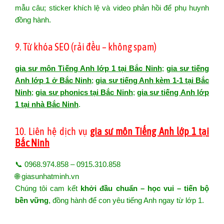
mẫu câu; sticker khích lệ và video phản hồi để phụ huynh
đồng hành.
9. Từ khóa SEO (rải đều – không spam)
gia sư môn Tiếng Anh lớp 1 tại Bắc Ninh
;
gia sư tiếng
Anh lớp 1 ở Bắc Ninh
;
gia sư tiếng Anh kèm 1-1 tại Bắc
Ninh
;
gia sư phonics tại Bắc Ninh
;
gia sư tiếng Anh lớp
1 tại nhà Bắc Ninh
.
10. Liên hệ dịch vụ
gia sư môn Tiếng Anh lớp 1 tại
Bắc Ninh
📞 0968.974.858 – 0915.310.858
🌐
giasunhatminh.vn
Chúng tôi cam kết
khởi đầu chuẩn – học vui – tiến bộ
bền vững
, đồng hành để con yêu tiếng Anh ngay từ lớp 1.