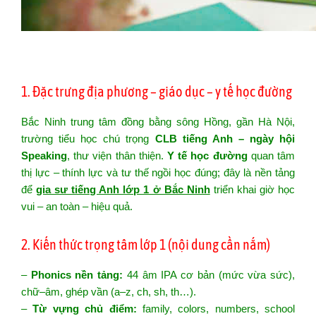
1. Đặc trưng địa phương – giáo dục – y tế học đường
Bắc Ninh trung tâm đồng bằng sông Hồng, gần Hà Nội,
trường tiểu học chú trọng
CLB tiếng Anh – ngày hội
Speaking
, thư viện thân thiện.
Y tế học đường
quan tâm
thị lực – thính lực và tư thế ngồi học đúng; đây là nền tảng
để
gia sư tiếng Anh lớp 1 ở Bắc Ninh
triển khai giờ học
vui – an toàn – hiệu quả.
2. Kiến thức trọng tâm lớp 1 (nội dung cần nắm)
–
Phonics nền tảng:
44 âm IPA cơ bản (mức vừa sức),
chữ–âm, ghép vần (a–z, ch, sh, th…).
–
Từ vựng chủ điểm:
family, colors, numbers, school