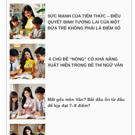
SỨC MẠNH CỦA TIỀM THỨC – ĐIỀU
QUYẾT ĐỊNH TƯƠNG LAI CỦA MỘT
ĐỨA TRẺ KHÔNG PHẢI LÀ ĐIỂM SỐ
6 CHỦ ĐỀ “NÓNG” CÓ KHẢ NĂNG
XUẤT HIỆN TRONG ĐỀ THI NGỮ VĂN
Mất gốc môn Văn? Bắt đầu ôn từ đâu
để kịp đạt 7–8 điểm?