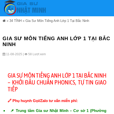
»
34 TỈNH
»
Gia Sư Môn Tiếng Anh Lớp 1 Tại Bắc Ninh
GIA SƯ MÔN TIẾNG ANH LỚP 1 TẠI BẮC
NINH
11-08-2025 |
58 Lượt xem
GIA SƯ MÔN TIẾNG ANH LỚP 1 TẠI BẮC NINH
– KHỞI ĐẦU CHUẨN PHONICS, TỰ TIN GIAO
TIẾP
🔗 Phụ huynh Gọi/Zalo tư vấn miễn phí:
📌 Trung tâm Gia sư Nhật Minh – Cơ sở 1 (Phường