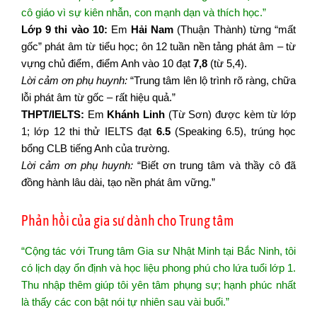
cô giáo vì sự kiên nhẫn, con mạnh dạn và thích học.”
Lớp 9 thi vào 10:
Em
Hải Nam
(Thuận Thành) từng “mất
gốc” phát âm từ tiểu học; ôn 12 tuần nền tảng phát âm – từ
vựng chủ điểm, điểm Anh vào 10 đạt
7,8
(từ 5,4).
Lời cảm ơn phụ huynh:
“Trung tâm lên lộ trình rõ ràng, chữa
lỗi phát âm từ gốc – rất hiệu quả.”
THPT/IELTS:
Em
Khánh Linh
(Từ Sơn) được kèm từ lớp
1; lớp 12 thi thử IELTS đạt
6.5
(Speaking 6.5), trúng học
bổng CLB tiếng Anh của trường.
Lời cảm ơn phụ huynh:
“Biết ơn trung tâm và thầy cô đã
đồng hành lâu dài, tạo nền phát âm vững.”
Phản hồi của gia sư dành cho Trung tâm
“Cộng tác với Trung tâm Gia sư Nhật Minh tại Bắc Ninh, tôi
có lịch dạy ổn định và học liệu phong phú cho lứa tuổi lớp 1.
Thu nhập thêm giúp tôi yên tâm phụng sự; hạnh phúc nhất
là thấy các con bật nói tự nhiên sau vài buổi.”