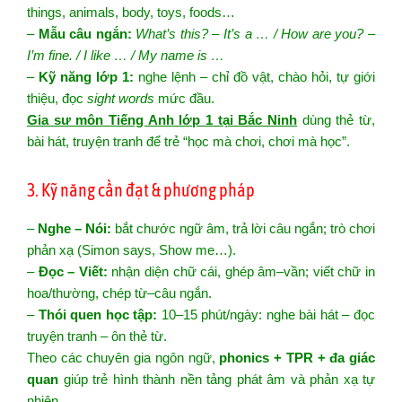
things, animals, body, toys, foods…
–
Mẫu câu ngắn:
What’s this? – It’s a … / How are you? –
I’m fine. / I like … / My name is …
–
Kỹ năng lớp 1:
nghe lệnh – chỉ đồ vật, chào hỏi, tự giới
thiệu, đọc
sight words
mức đầu.
Gia sư môn Tiếng Anh lớp 1 tại Bắc Ninh
dùng thẻ từ,
bài hát, truyện tranh để trẻ “học mà chơi, chơi mà học”.
3. Kỹ năng cần đạt & phương pháp
–
Nghe – Nói:
bắt chước ngữ âm, trả lời câu ngắn; trò chơi
phản xạ (Simon says, Show me…).
–
Đọc – Viết:
nhận diện chữ cái, ghép âm–vần; viết chữ in
hoa/thường, chép từ–câu ngắn.
–
Thói quen học tập:
10–15 phút/ngày: nghe bài hát – đọc
truyện tranh – ôn thẻ từ.
Theo các chuyên gia ngôn ngữ,
phonics + TPR + đa giác
quan
giúp trẻ hình thành nền tảng phát âm và phản xạ tự
nhiên.