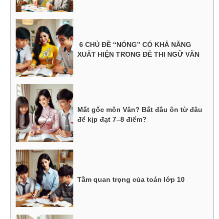
6 CHỦ ĐỀ “NÓNG” CÓ KHẢ NĂNG
XUẤT HIỆN TRONG ĐỀ THI NGỮ VĂN
Mất gốc môn Văn? Bắt đầu ôn từ đâu
để kịp đạt 7–8 điểm?
Tầm quan trọng của toán lớp 10