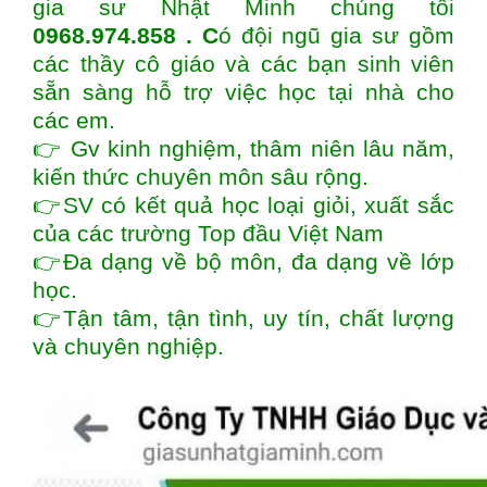
gia sư Nhật Minh chúng tôi
0968.974.858 . C
ó đội ngũ gia sư gồm
các thầy cô giáo và các bạn sinh viên
sẵn sàng hỗ trợ việc học tại nhà cho
các em.
👉 Gv kinh nghiệm, thâm niên lâu năm,
kiến thức chuyên môn sâu rộng.
👉SV có kết quả học loại giỏi, xuất sắc
của các trường Top đầu Việt Nam
👉Đa dạng về bộ môn, đa dạng về lớp
học.
👉Tận tâm, tận tình, uy tín, chất lượng
và chuyên nghiệp.