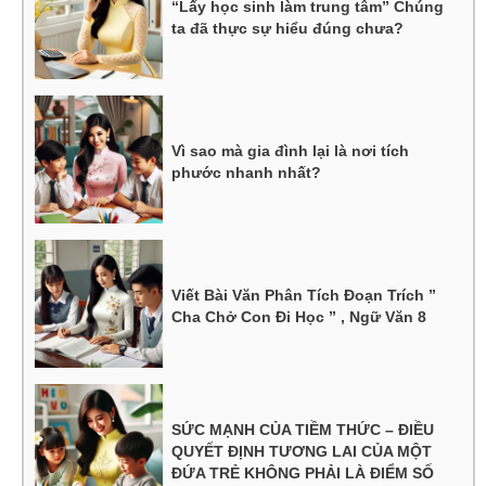
“Lấy học sinh làm trung tâm” Chúng
ta đã thực sự hiểu đúng chưa?
Vì sao mà gia đình lại là nơi tích
phước nhanh nhất?
Viết Bài Văn Phân Tích Đoạn Trích ”
Cha Chở Con Đi Học ” , Ngữ Văn 8
SỨC MẠNH CỦA TIỀM THỨC – ĐIỀU
QUYẾT ĐỊNH TƯƠNG LAI CỦA MỘT
ĐỨA TRẺ KHÔNG PHẢI LÀ ĐIỂM SỐ