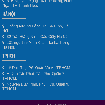
57B Nguyễn Mộng Tuân, Phường Nam
Ngạn TP Thanh Hóa.
HÀ NỘI
Phòng 402, 59 Láng Hạ, Ba Đình, Hà
Nội.
32 Trần Đăng Ninh, Cầu Giấy Hà Nội.
101 ngõ 189 Minh Khai ,Hai bà Trưng,
Hà Nội.
TPHCM
Lê Đức Thọ, P6, Quận Vò Ấp TPHCM.
Huỳnh Tấn Phát, Tân Phú, Quận 7,
TPHCM.
Nguyễn Duy Trinh, Phú Hữu, Quận 9,
TPHCM.