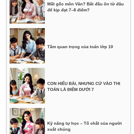
Mất gốc môn Văn? Bắt đầu ôn từ đâu
để kịp đạt 7–8 điểm?
Tầm quan trọng của toán lớp 10
CON HIỂU BÀI, NHƯNG CỨ VÀO THI
TOÁN LÀ ĐIỂM DƯỚI 7
Kỹ năng tự học – Tố chất của người
xuất chúng