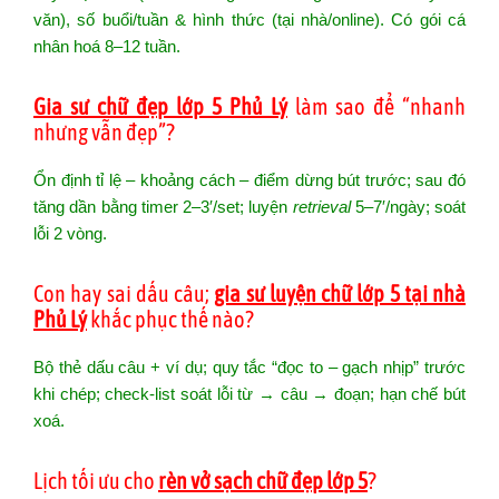
văn), số buổi/tuần & hình thức (tại nhà/online). Có gói cá
nhân hoá 8–12 tuần.
Gia sư chữ đẹp lớp 5 Phủ Lý
làm sao để “nhanh
nhưng vẫn đẹp”?
Ổn định tỉ lệ – khoảng cách – điểm dừng bút trước; sau đó
tăng dần bằng timer 2–3′/set; luyện
retrieval
5–7′/ngày; soát
lỗi 2 vòng.
Con hay sai dấu câu;
gia sư luyện chữ lớp 5 tại nhà
Phủ Lý
khắc phục thế nào?
Bộ thẻ dấu câu + ví dụ; quy tắc “đọc to – gạch nhịp” trước
khi chép; check-list soát lỗi từ → câu → đoạn; hạn chế bút
xoá.
Lịch tối ưu cho
rèn vở sạch chữ đẹp lớp 5
?