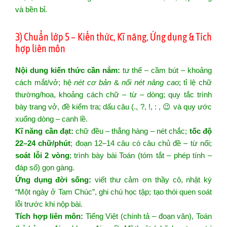
và bền bỉ.
3) Chuẩn lớp 5 – Kiến thức, Kĩ năng, Ứng dụng & Tích
hợp liên môn
Nội dung kiến thức cần nắm:
tư thế – cầm bút – khoảng
cách mắt/vở; hệ
nét cơ bản
&
nối nét nâng cao
; tỉ lệ chữ
thường/hoa, khoảng cách chữ – từ – dòng; quy tắc trình
bày trang vở, đề kiểm tra; dấu câu (., ?, !, : , 😉 và quy ước
xuống dòng – canh lề.
Kĩ năng cần đạt:
chữ đều – thẳng hàng – nét chắc;
tốc độ
22–24 chữ/phút
; đoạn 12–14 câu có câu chủ đề – từ nối;
soát lỗi 2 vòng
; trình bày bài Toán (tóm tắt – phép tính –
đáp số) gọn gàng.
Ứng dụng đời sống:
viết thư cảm ơn thầy cô, nhật ký
“Một ngày ở Tam Chúc”, ghi chú học tập; tạo thói quen soát
lỗi trước khi nộp bài.
Tích hợp liên môn:
Tiếng Việt (chính tả – đoạn văn), Toán