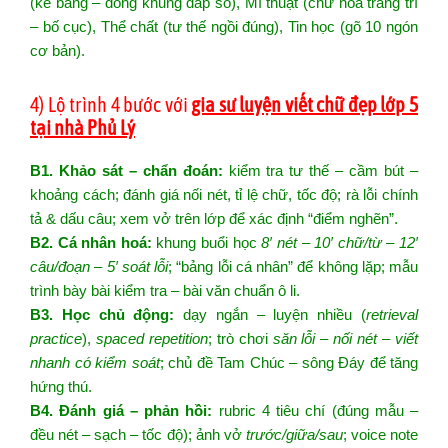
(kẻ bảng – đóng khung đáp số), Mĩ thuật (chữ hoa trang trí
– bố cục), Thể chất (tư thế ngồi đúng), Tin học (gõ 10 ngón
cơ bản).
4) Lộ trình 4 bước với
gia sư luyện viết chữ đẹp lớp 5
tại nhà Phủ Lý
B1. Khảo sát – chẩn đoán:
kiểm tra tư thế – cầm bút –
khoảng cách; đánh giá nối nét, tỉ lệ chữ, tốc độ; rà lỗi chính
tả & dấu câu; xem vở trên lớp để xác định “điểm nghẽn”.
B2. Cá nhân hoá:
khung buổi học
8′ nét – 10′ chữ/từ – 12′
câu/đoạn – 5′ soát lỗi
; “bảng lỗi cá nhân” để không lặp; mẫu
trình bày bài kiểm tra – bài văn chuẩn ô li.
B3. Học chủ động:
dạy ngắn – luyện nhiều (
retrieval
practice
),
spaced repetition
; trò chơi
săn lỗi – nối nét – viết
nhanh có kiểm soát
; chủ đề Tam Chúc – sông Đáy để tăng
hứng thú.
B4. Đánh giá – phản hồi:
rubric 4 tiêu chí (đúng mẫu –
đều nét – sạch – tốc độ); ảnh vở
trước/giữa/sau
; voice note