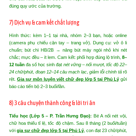
đúng quy ước của trường.
7) Dịch vụ & cam kết chất lượng
Hình thức: kèm 1–1 tại nhà, nhóm 2–3 bạn, hoặc online
(camera phụ chiếu cận tay – trang vở). Dụng cụ: vở ô li
chuẩn; bút chì HB/2B → nâng bút máy ngòi nhỏ khi nét
chắc; mực đều – ít lem. Cam kết: phối hợp đúng lộ trình,
8–
12 tuần
đa số học sinh đạt
nét vững – nối mượt
,
tốc độ 22–
24 chữ/phút
,
đoạn 12–14 câu mạch lạc
,
giảm lỗi chính tả
rõ
rệt.
Gia sư môn luyện viết chữ đẹp lớp 5 tại Phủ Lý
gửi
báo cáo tiến bộ 2–3 buổi/lần.
8) 3 câu chuyện thành công & lời tri ân
Tiểu học (Lớp 5 – P. Trần Hưng Đạo):
Bé A nối nét vội,
chữ hoa thiếu tỉ lệ, tốc độ chậm. Sau 8 tháng (2 buổi/tuần)
với
gia sư chữ đẹp lớp 5 tại Phủ Lý
, con đạt 23 chữ/phút,