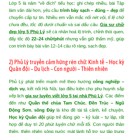
Lớp 5 là năm “về đích” tiểu học: ghi chép nhiều, bài Tập
làm văn dài hơn, yêu cầu
trình bày sạch – đúng – đẹp
để
chuyển cấp tự tin. Nhiều em vẫn mắc
nối nét vội
,
tỉ lệ chữ
chưa đều
,
tốc độ dưới chuẩn
và
sai dấu câu
.
Gia sư chữ
đẹp lớp 5 Phủ Lý
sẽ cá nhân hoá lộ trình, chỉnh thói quen,
đẩy tốc độ
22–24 chữ/phút
nhưng vẫn giữ thẩm mỹ, giúp
con trình bày bài văn 12–14 câu rõ ràng, sạch đẹp.
2) Phủ Lý truyền cảm hứng rèn chữ: Kinh tế – Học kỳ
Quân đội – Du lịch – Con người – Thiên nhiên
Phủ Lý phát triển mạnh mẽ theo hướng
công nghiệp –
dịch vụ
, kết nối Hà Nội, tạo điều kiện cho phụ huynh sắp
xếp lịch
gia sư luyện viết lớp 5 tại nhà Phủ Lý
. Các điểm
đến như
Quần thể chùa Tam Chúc
,
Đền Trúc – Ngũ
Động Sơn
,
sông Đáy
là kho đề tài tả cảnh, kể chuyện.
Học kỳ Quân đội
giúp trẻ đúng giờ – kỷ luật – tự lập, rất
hợp để duy trì
20 phút luyện chữ mỗi tối
. Con người thân
thiện, thiên nhiên sông nước mát lành hỗ trợ sự tập trung