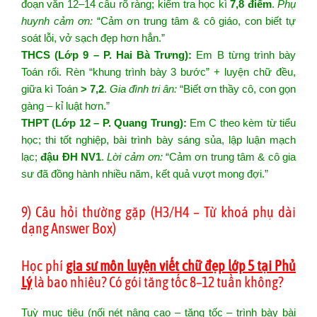
đoạn văn 12–14 câu rõ ràng; kiểm tra học kì
7,8 điểm
.
Phụ
huynh cảm ơn:
“Cảm ơn trung tâm & cô giáo, con biết tự
soát lỗi, vở sạch đẹp hơn hẳn.”
THCS (Lớp 9 – P. Hai Bà Trưng):
Em B từng trình bày
Toán rối. Rèn “khung trình bày 3 bước” + luyện chữ đều,
giữa kì Toán
> 7,2
.
Gia đình tri ân:
“Biết ơn thầy cô, con gọn
gàng – kỉ luật hơn.”
THPT (Lớp 12 – P. Quang Trung):
Em C theo kèm từ tiểu
học; thi tốt nghiệp, bài trình bày sáng sủa, lập luận mạch
lạc;
đậu ĐH NV1
.
Lời cảm ơn:
“Cảm ơn trung tâm & cô gia
sư đã đồng hành nhiều năm, kết quả vượt mong đợi.”
9) Câu hỏi thường gặp (H3/H4 – Từ khoá phụ dài
dạng Answer Box)
Học phí
gia sư môn luyện viết chữ đẹp lớp 5 tại Phủ
Lý
là bao nhiêu? Có gói tăng tốc 8–12 tuần không?
Tuỳ mục tiêu (nối nét nâng cao – tăng tốc – trình bày bài