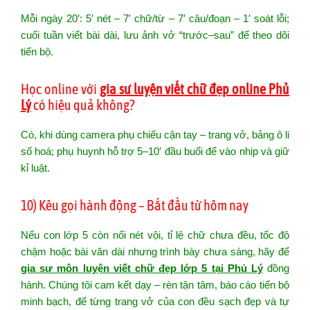
Mỗi ngày 20′: 5′ nét – 7′ chữ/từ – 7′ câu/đoạn – 1′ soát lỗi;
cuối tuần viết bài dài, lưu ảnh vở “trước–sau” để theo dõi
tiến bộ.
Học online với
gia sư luyện viết chữ đẹp online Phủ
Lý
có hiệu quả không?
Có, khi dùng camera phụ chiếu cận tay – trang vở, bảng ô li
số hoá; phụ huynh hỗ trợ 5–10′ đầu buổi để vào nhịp và giữ
kỉ luật.
10) Kêu gọi hành động – Bắt đầu từ hôm nay
Nếu con lớp 5 còn nối nét vội, tỉ lệ chữ chưa đều, tốc độ
chậm hoặc bài văn dài nhưng trình bày chưa sáng, hãy để
gia sư môn luyện viết chữ đẹp lớp 5 tại Phủ Lý
đồng
hành. Chúng tôi cam kết dạy – rèn tận tâm, báo cáo tiến bộ
minh bạch, để từng trang vở của con đều sạch đẹp và tự