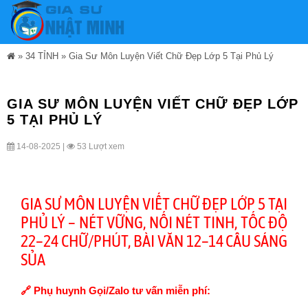
»
34 TỈNH
»
Gia Sư Môn Luyện Viết Chữ Đẹp Lớp 5 Tại Phủ Lý
GIA SƯ MÔN LUYỆN VIẾT CHỮ ĐẸP LỚP
5 TẠI PHỦ LÝ
14-08-2025 |
53 Lượt xem
GIA SƯ MÔN LUYỆN VIẾT CHỮ ĐẸP LỚP 5 TẠI
PHỦ LÝ – NÉT VỮNG, NỐI NÉT TINH, TỐC ĐỘ
22–24 CHỮ/PHÚT, BÀI VĂN 12–14 CÂU SÁNG
SỦA
🔗 Phụ huynh Gọi/Zalo tư vấn miễn phí: