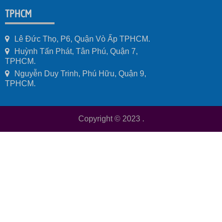
TPHCM
Lê Đức Thọ, P6, Quận Vò Ấp TPHCM.
Huỳnh Tấn Phát, Tân Phú, Quận 7,
TPHCM.
Nguyễn Duy Trinh, Phú Hữu, Quận 9,
TPHCM.
Copyright © 2023
.