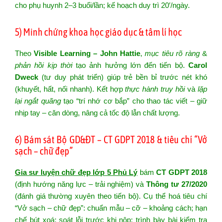
cho phụ huynh 2–3 buổi/lần; kế hoạch duy trì 20′/ngày.
5) Minh chứng khoa học giáo dục & tâm lí học
Theo
Visible Learning – John Hattie
,
mục tiêu rõ ràng
&
phản hồi kịp thời
tạo ảnh hưởng lớn đến tiến bộ.
Carol
Dweck
(tư duy phát triển) giúp trẻ bền bỉ trước nét khó
(khuyết, hất, nối nhanh). Kết hợp
thực hành truy hồi
và
lặp
lại ngắt quãng
tạo “trí nhớ cơ bắp” cho thao tác viết – giữ
nhịp tay – căn dòng, nâng cả tốc độ lẫn chất lượng.
6) Bám sát Bộ GD&ĐT – CT GDPT 2018 & tiêu chí “Vở
sạch – chữ đẹp”
Gia sư luyện chữ đẹp lớp 5 Phủ Lý
bám
CT GDPT 2018
(định hướng năng lực – trải nghiệm) và
Thông tư 27/2020
(đánh giá thường xuyên theo tiến bộ). Cụ thể hoá tiêu chí
“Vở sạch – chữ đẹp”: chuẩn mẫu – cỡ – khoảng cách; hạn
chế bút xoá; soát lỗi trước khi nộp; trình bày bài kiểm tra