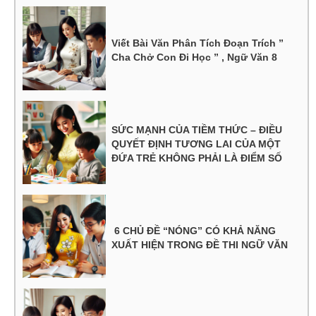
Viết Bài Văn Phân Tích Đoạn Trích ”
Cha Chở Con Đi Học ” , Ngữ Văn 8
SỨC MẠNH CỦA TIỀM THỨC – ĐIỀU
QUYẾT ĐỊNH TƯƠNG LAI CỦA MỘT
ĐỨA TRẺ KHÔNG PHẢI LÀ ĐIỂM SỐ
6 CHỦ ĐỀ “NÓNG” CÓ KHẢ NĂNG
XUẤT HIỆN TRONG ĐỀ THI NGỮ VĂN