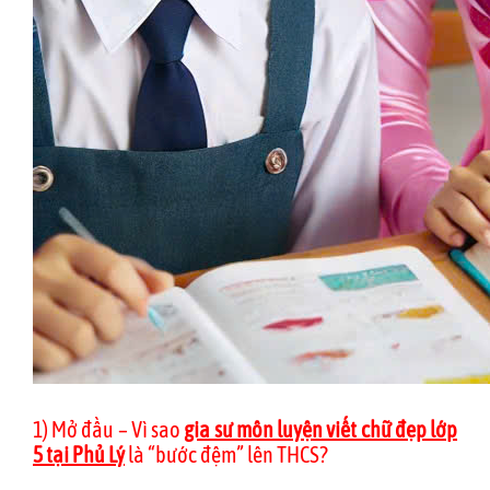
1) Mở đầu – Vì sao
gia sư môn luyện viết chữ đẹp lớp
5 tại Phủ Lý
là “bước đệm” lên THCS?