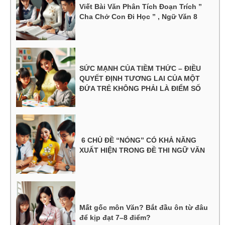
Viết Bài Văn Phân Tích Đoạn Trích ”
Cha Chở Con Đi Học ” , Ngữ Văn 8
SỨC MẠNH CỦA TIỀM THỨC – ĐIỀU
QUYẾT ĐỊNH TƯƠNG LAI CỦA MỘT
ĐỨA TRẺ KHÔNG PHẢI LÀ ĐIỂM SỐ
6 CHỦ ĐỀ “NÓNG” CÓ KHẢ NĂNG
XUẤT HIỆN TRONG ĐỀ THI NGỮ VĂN
Mất gốc môn Văn? Bắt đầu ôn từ đâu
để kịp đạt 7–8 điểm?