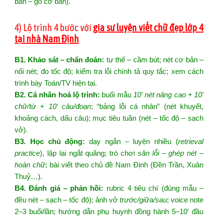
bản – gõ cơ bản).
4) Lộ trình 4 bước với
gia sư luyện viết chữ đẹp lớp 4
tại nhà Nam Định
B1. Khảo sát – chẩn đoán:
tư thế – cầm bút; nét cơ bản –
nối nét; đo tốc độ; kiểm tra lỗi chính tả quy tắc; xem cách
trình bày Toán/TV hiện tại.
B2. Cá nhân hoá lộ trình:
buổi mẫu
10′ nét nâng cao + 10′
chữ/từ + 10′ câu/đoạn
; “bảng lỗi cá nhân” (nét khuyết,
khoảng cách, dấu câu); mục tiêu tuần (nét – tốc độ – sạch
vở).
B3. Học chủ động:
dạy ngắn – luyện nhiều (
retrieval
practice
), lặp lại ngắt quãng; trò chơi
săn lỗi – ghép nét –
hoàn chữ
; bài viết theo chủ đề Nam Định (Đền Trần, Xuân
Thuỷ…).
B4. Đánh giá – phản hồi:
rubric 4 tiêu chí (đúng mẫu –
đều nét – sạch – tốc độ); ảnh vở
trước/giữa/sau
; voice note
2–3 buổi/lần; hướng dẫn phụ huynh đồng hành 5–10′ đầu