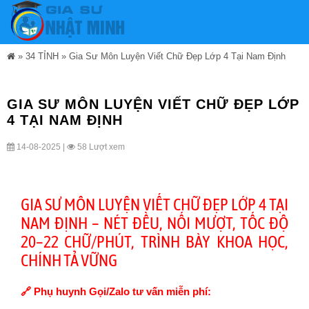
»
34 TỈNH
»
Gia Sư Môn Luyện Viết Chữ Đẹp Lớp 4 Tại Nam Định
GIA SƯ MÔN LUYỆN VIẾT CHỮ ĐẸP LỚP
4 TẠI NAM ĐỊNH
14-08-2025 |
58 Lượt xem
GIA SƯ MÔN LUYỆN VIẾT CHỮ ĐẸP LỚP 4 TẠI
NAM ĐỊNH – NÉT ĐỀU, NỐI MƯỢT, TỐC ĐỘ
20–22 CHỮ/PHÚT, TRÌNH BÀY KHOA HỌC,
CHÍNH TẢ VỮNG
🔗 Phụ huynh Gọi/Zalo tư vấn miễn phí: