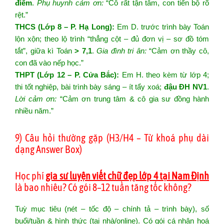
điểm
.
Phụ huynh cảm ơn:
“Cô rất tận tâm, con tiến bộ rõ
rệt.”
THCS (Lớp 8 – P. Hạ Long):
Em D. trước trình bày Toán
lộn xộn; theo lộ trình “thẳng cột – đủ đơn vị – sơ đồ tóm
tắt”, giữa kì Toán
> 7,1
.
Gia đình tri ân:
“Cảm ơn thầy cô,
con đã vào nếp học.”
THPT (Lớp 12 – P. Cửa Bắc):
Em H. theo kèm từ lớp 4;
thi tốt nghiệp, bài trình bày sáng – ít tẩy xoá;
đậu ĐH NV1
.
Lời cảm ơn:
“Cảm ơn trung tâm & cô gia sư đồng hành
nhiều năm.”
9) Câu hỏi thường gặp (H3/H4 – Từ khoá phụ dài
dạng Answer Box)
Học phí
gia sư luyện viết chữ đẹp lớp 4 tại Nam Định
là bao nhiêu? Có gói 8–12 tuần tăng tốc không?
Tuỳ mục tiêu (nét – tốc độ – chính tả – trình bày), số
buổi/tuần & hình thức (tại nhà/online). Có gói cá nhân hoá