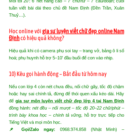
Mỗi tối 20′: 6′ nét nâng cao – 7′ chữ/từ – 7′ câu/đoạn; cuối
tuần viết bài dài theo chủ đề Nam Định (Đền Trần, Xuân
Thuỷ…).
Học online với
gia sư luyện viết chữ đẹp online Nam
Định
có hiệu quả không?
Hiệu quả khi có camera phụ soi tay – trang vở, bảng ô li số
hoá; phụ huynh hỗ trợ 5–10′ đầu buổi để con vào nhịp.
10) Kêu gọi hành động – Bắt đầu từ hôm nay
Nếu con lớp 4 còn nét chưa đều, nối chữ gãy, tốc độ chậm
hoặc hay sai chính tả, đừng để thói quen xấu kéo dài. Hãy
để
gia sư môn luyện viết chữ đẹp lớp 4 tại Nam Định
đồng hành:
nét đều – nối mượt – tốc độ 20–22 chữ/phút –
trình bày khoa học – chính tả vững
, hỗ trợ trực tiếp cho
Tiếng Việt và mọi môn học.
📌 Gọi/Zalo ngay:
0968.974.858 (Nhật Minh) –