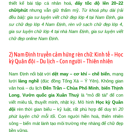
thiết kế bài tập cá nhân hoá,
đẩy tốc độ lên 20–22
chữ/phút
nhưng vẫn giữ thẩm mỹ.
Từ khoá phụ dài (rải
đều bài):
gia sư luyện viết chữ đẹp lớp 4 tại Nam Định
,
gia
sư chữ đẹp lớp 4 Nam Định
,
rèn vở sạch chữ đẹp lớp 4
,
gia sư luyện chữ lớp 4 tại nhà Nam Định
,
gia sư luyện viết
chữ đẹp online Nam Định
.
2) Nam Định truyền cảm hứng rèn chữ: Kinh tế – Học
kỳ Quân đội – Du lịch – Con người – Thiên nhiên
Nam Định nổi bật với
dệt may – cơ khí – chế biến
, mạng
lưới
làng nghề
(đúc đồng Tống Xá – Ý Yên). Không gian
văn hoá – du lịch
Đền Trần – Chùa Phổ Minh
,
biển Thịnh
Long
,
Vườn quốc gia Xuân Thuỷ
là “mỏ đề tài” để con
viết miêu tả, thuyết minh, nhật ký. Mô hình
Học kỳ Quân
đội
rèn thời gian biểu – kỷ luật, rất phù hợp để duy trì
20
phút luyện chữ mỗi tối
. Con người hiền hoà, thiên nhiên
sông – biển mát lành tạo môi trường nhẹ nhàng để chữ đẹp
bền vững.