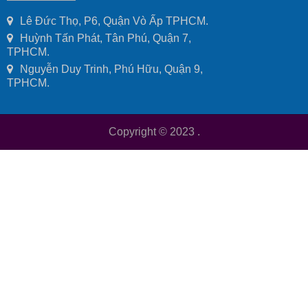
Lê Đức Thọ, P6, Quận Vò Ấp TPHCM.
Huỳnh Tấn Phát, Tân Phú, Quận 7,
TPHCM.
Nguyễn Duy Trinh, Phú Hữu, Quận 9,
TPHCM.
Copyright © 2023
.