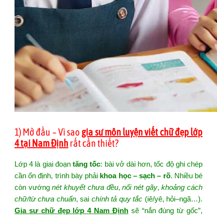
1) Mở đầu – Vì sao
gia sư môn luyện viết chữ đẹp lớp
4 tại Nam Định
rất cần thiết?
Lớp 4 là giai đoạn
tăng tốc
: bài vở dài hơn, tốc độ ghi chép
cần ổn định, trình bày phải
khoa học – sạch – rõ
. Nhiều bé
còn vướng
nét khuyết chưa đều
,
nối nét gãy
,
khoảng cách
chữ/từ chưa chuẩn
, sai
chính tả quy tắc
(iê/yê, hỏi–ngã…).
Gia sư chữ đẹp lớp 4 Nam Định
sẽ “nắn đúng từ gốc”,