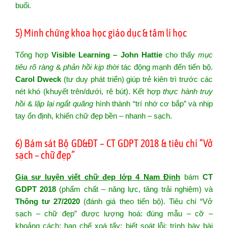
buổi.
5) Minh chứng khoa học giáo dục & tâm lí học
Tổng hợp
Visible Learning – John Hattie
cho thấy
mục
tiêu rõ ràng
&
phản hồi kịp thời
tác động mạnh đến tiến bộ.
Carol Dweck
(tư duy phát triển) giúp trẻ kiên trì trước các
nét khó (khuyết trên/dưới, rê bút). Kết hợp
thực hành truy
hồi
&
lặp lại ngắt quãng
hình thành “trí nhớ cơ bắp” và nhịp
tay ổn định, khiến chữ đẹp bền – nhanh – sạch.
6) Bám sát Bộ GD&ĐT – CT GDPT 2018 & tiêu chí “Vở
sạch – chữ đẹp”
Gia sư luyện viết chữ đẹp lớp 4 Nam Định
bám
CT
GDPT 2018
(phẩm chất – năng lực, tăng trải nghiệm) và
Thông tư 27/2020
(đánh giá theo tiến bộ). Tiêu chí “Vở
sạch – chữ đẹp” được lượng hoá: đúng mẫu – cỡ –
khoảng cách; hạn chế xoá tẩy; biết soát lỗi; trình bày bài