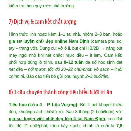
kiểm tra theo quy ước nhà trường.
7) Dịch vụ & cam kết chất lượng
Hình thức linh hoạt: kèm 1–1 tại nhà, nhóm 2–3 bạn, hoặc
gia sư luyện chữ đẹp online Nam Định
(camera phụ soi
tay – trang vở). Dụng cụ: vở ô li, bút chì HB/2B → nâng bút
máy ngòi nhỏ khi nét chắc; mực đều – ít lem. Cam kết:
phối hợp đúng lộ trình, sau
8–12 tuần
đa số học sinh đạt
nét đều – nối mượt
,
tốc độ 20–22 chữ/phút
,
vở sạch – ít lỗi
chính tả
. Báo cáo tiến bộ gửi phụ huynh
2–3 buổi/lần
.
8) 3 câu chuyện thành công tiêu biểu & lời tri ân
Tiểu học (Lớp 4 – P. Lộc Vượng):
Bé T. nét khuyết thiếu
đều, khoảng cách chữ/từ rối. Sau 8 tháng (2 buổi/tuần) với
gia sư luyện viết chữ đẹp lớp 4 tại Nam Định
, con đạt
tốc độ 21 chữ/phút, trình bày sạch; chính tả cuối kì
7,8