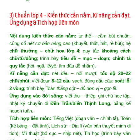
3) Chuẩn lớp 4 – Kiến thức cần nắm, Kĩ năng cần đạt,
Ứng dụng & Tích hợp liên môn
Nội dung kiến thức cần nắm:
tư thế – cầm bút chuẩn;
củng cố
nét cơ bản nâng cao
(khuyết, thắt, hất, rê bút); hệ
chữ thường – chữ hoa lớp 4
; quy tắc
khoảng cách
chữ/từ/dòng
; trình bày
tiêu đề – mục – đoạn
;
chính tả
quy tắc
(hỏi–ngã, iê/yê, âm đầu dễ nhầm).
Kĩ năng cần đạt:
nét đều – nối mượt;
tốc độ 20–22
chữ/phút
; viết đoạn
8–12 câu
sạch, đúng dấu câu;
soát lỗi
2 vòng
; trình bày Toán
thẳng cột – đủ đơn vị – gọn lề
.
Ứng dụng vào đời sống:
viết thư – thiệp, ghi chú học tập,
nhật ký chuyến đi
Đền Trần/biển Thịnh Long
, bảng kế
hoạch tuần.
Tích hợp liên môn:
Tiếng Việt (đoạn văn – chính tả), Toán
(kẻ bảng – đặt tính), Lịch sử – Địa lí (văn bản thuyết minh di
tích), Mĩ thuật (bố cục – nhịp nét), Tin học (trình bày văn