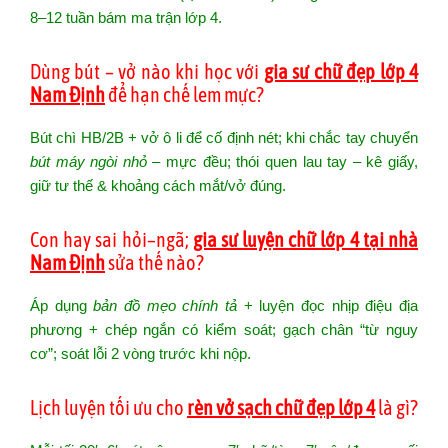
8–12 tuần bám ma trận lớp 4.
Dùng bút – vở nào khi học với
gia sư chữ đẹp lớp 4
Nam Định
để hạn chế lem mực?
Bút chì HB/2B + vở ô li để cố định nét; khi chắc tay chuyển
bút máy ngòi nhỏ
– mực đều; thói quen lau tay – kê giấy,
giữ tư thế & khoảng cách mắt/vở đúng.
Con hay sai hỏi–ngã;
gia sư luyện chữ lớp 4 tại nhà
Nam Định
sửa thế nào?
Áp dụng
bản đồ mẹo chính tả
+ luyện đọc nhịp điệu địa
phương + chép ngắn có kiểm soát; gạch chân “từ nguy
cơ”; soát lỗi 2 vòng trước khi nộp.
Lịch luyện tối ưu cho
rèn vở sạch chữ đẹp lớp 4
là gì?