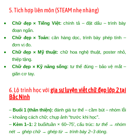
5. Tích hợp liên môn (STEAM nhẹ nhàng)
Chữ đẹp × Tiếng Việt:
chính tả – đặt dấu – trình bày
đoạn ngắn.
Chữ đẹp × Toán:
căn hàng dọc, trình bày phép tính –
đơn vị đo.
Chữ đẹp × Mỹ thuật:
chữ hoa nghệ thuật, poster nhỏ,
thiệp tặng.
Chữ đẹp × Kỹ năng sống:
tư thế đúng – bảo vệ mắt –
giãn cơ tay.
6. Lộ trình học với
gia sư luyện viết chữ đẹp lớp 2 tại
Bắc Ninh
–
Buổi 1 (thân thiện):
đánh giá tư thế – cầm bút – nhóm lỗi
– khoảng cách chữ; chụp ảnh “trước khi học”.
–
Kèm 1–1:
2 buổi/tuần × 60–75’, cấu trúc:
tư thế → nhóm
nét → ghép chữ → ghép từ → trình bày 2–3 dòng
.