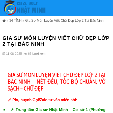
»
34 TỈNH
»
Gia Sư Môn Luyện Viết Chữ Đẹp Lớp 2 Tại Bắc Ninh
GIA SƯ MÔN LUYỆN VIẾT CHỮ ĐẸP LỚP
2 TẠI BẮC NINH
11-08-2025 |
63 Lượt xem
GIA SƯ MÔN LUYỆN VIẾT CHỮ ĐẸP LỚP 2 TẠI
BẮC NINH – NÉT ĐỀU, TỐC ĐỘ CHUẨN, VỞ
SẠCH – CHỮ ĐẸP
🔗 Phụ huynh Gọi/Zalo tư vấn miễn phí:
📌 Trung tâm Gia sư Nhật Minh – Cơ sở 1 (Phường