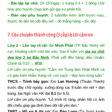
–
Bài tập tại nhà:
10–15’/ngày: 1 trang ô li + 1 dòng chữ
hoa; phụ huynh chụp ảnh gửi gia sư phản hồi.
–
Báo cáo phụ huynh:
2 tuần/lần kèm ảnh trước–sau,
thước đo tiến bộ (độ đều nét – độ thẳng hàng – tốc độ).
7. Câu chuyện thành công (3 cấp) & Lời cảm ơn
Lớp 2 – Lên tay rõ rệt:
Bé
Minh Phát
(TP Bắc Ninh) nét
run, khoảng cách chữ lộn xộn. Sau 6 tuần với
gia sư chữ
đẹp lớp 2 tại Bắc Ninh
, Phát viết đều hàng, dấu chuẩn;
Chính tả 7/10 →
9/10
.
Lời cảm ơn phụ huynh:
“Cảm ơn Trung tâm Nhật Minh và
cô giáo kiên nhẫn; trang vở con sạch – đẹp hơn từng tuần.”
THCS – Trình bày gọn:
Em
Lan Hương
(Thuận Thành)
trước đây chữ ngoáy, xuống dòng sai. 8 tuần rèn nét + dàn
trang, bài Ngữ văn HK đạt
8,1
(từ 6,5).
Lời cảm ơn phụ huynh:
“Lộ trình rõ ràng, phản hồi có ảnh
đối chiếu giúp gia đình theo dõi rất yên tâm.”
THPT – Hồ sơ & thi cử:
Em
Bảo Long
(Từ Sơn) luyện