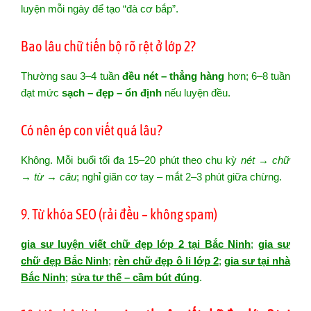
luyện mỗi ngày để tạo “đà cơ bắp”.
Bao lâu chữ tiến bộ rõ rệt ở lớp 2?
Thường sau 3–4 tuần
đều nét – thẳng hàng
hơn; 6–8 tuần
đạt mức
sạch – đẹp – ổn định
nếu luyện đều.
Có nên ép con viết quá lâu?
Không. Mỗi buổi tối đa 15–20 phút theo chu kỳ
nét → chữ
→ từ → câu
; nghỉ giãn cơ tay – mắt 2–3 phút giữa chừng.
9. Từ khóa SEO (rải đều – không spam)
gia sư luyện viết chữ đẹp lớp 2 tại Bắc Ninh
;
gia sư
chữ đẹp Bắc Ninh
;
rèn chữ đẹp ô li lớp 2
;
gia sư tại nhà
Bắc Ninh
;
sửa tư thế – cầm bút đúng
.