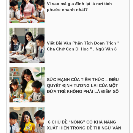
Vì sao mà gia đình lại là nơi tích
phước nhanh nhất?
Viết Bài Văn Phân Tích Đoạn Trích ”
Cha Chở Con Đi Học ” , Ngữ Văn 8
SỨC MẠNH CỦA TIỀM THỨC – ĐIỀU
QUYẾT ĐỊNH TƯƠNG LAI CỦA MỘT
ĐỨA TRẺ KHÔNG PHẢI LÀ ĐIỂM SỐ
6 CHỦ ĐỀ “NÓNG” CÓ KHẢ NĂNG
XUẤT HIỆN TRONG ĐỀ THI NGỮ VĂN