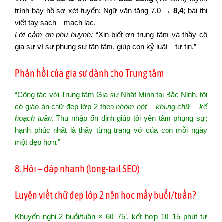
trình bày hồ sơ xét tuyển; Ngữ văn tăng 7,0 →
8,4
; bài thi
viết tay sạch – mạch lạc.
Lời cảm ơn phụ huynh:
“Xin biết ơn trung tâm và thầy cô
gia sư vì sự phụng sự tận tâm, giúp con kỷ luật – tự tin.”
Phản hồi của gia sư dành cho Trung tâm
“Cộng tác với Trung tâm Gia sư Nhật Minh tại Bắc Ninh, tôi
có giáo án chữ đẹp lớp 2 theo
nhóm nét – khung chữ – kế
hoạch tuần
. Thu nhập ổn định giúp tôi yên tâm phụng sự;
hạnh phúc nhất là thấy từng trang vở của con mỗi ngày
một đẹp hơn.”
8. Hỏi – đáp nhanh (long-tail SEO)
Luyện viết chữ đẹp lớp 2 nên học mấy buổi/tuần?
Khuyến nghị 2 buổi/tuần × 60–75’, kết hợp 10–15 phút tự