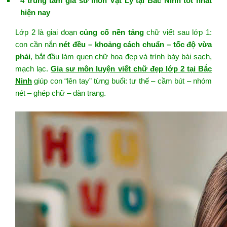
4 trung tâm gia sư môn Vật Lý tại Bắc Ninh tốt nhất
hiện nay
Lớp 2 là giai đoạn
củng cố nền tảng
chữ viết sau lớp 1:
con cần nắn
nét đều – khoảng cách chuẩn – tốc độ vừa
phải
, bắt đầu làm quen chữ hoa đẹp và trình bày bài sạch,
mạch lạc.
Gia sư môn luyện viết chữ đẹp lớp 2 tại Bắc
Ninh
giúp con “lên tay” từng buổi: tư thế – cầm bút – nhóm
nét – ghép chữ – dàn trang.