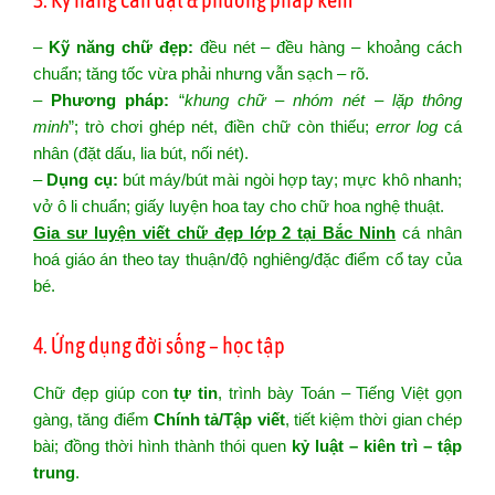
–
Kỹ năng chữ đẹp:
đều nét – đều hàng – khoảng cách
chuẩn; tăng tốc vừa phải nhưng vẫn sạch – rõ.
–
Phương pháp:
“
khung chữ – nhóm nét – lặp thông
minh
”; trò chơi ghép nét, điền chữ còn thiếu;
error log
cá
nhân (đặt dấu, lia bút, nối nét).
–
Dụng cụ:
bút máy/bút mài ngòi hợp tay; mực khô nhanh;
vở ô li chuẩn; giấy luyện hoa tay cho chữ hoa nghệ thuật.
Gia sư luyện viết chữ đẹp lớp 2 tại Bắc Ninh
cá nhân
hoá giáo án theo tay thuận/độ nghiêng/đặc điểm cổ tay của
bé.
4. Ứng dụng đời sống – học tập
Chữ đẹp giúp con
tự tin
, trình bày Toán – Tiếng Việt gọn
gàng, tăng điểm
Chính tả/Tập viết
, tiết kiệm thời gian chép
bài; đồng thời hình thành thói quen
kỷ luật – kiên trì – tập
trung
.