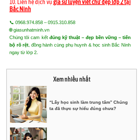
10. Liên hệ dịch vụ
gia sư luyện viết chữ đẹp lớp 2 tại
Bắc Ninh
📞 0968.974.858 – 0915.310.858
🌐
giasunhatminh.vn
Chúng tôi cam kết
đúng kỹ thuật – đẹp bền vững – tiến
bộ rõ rệt
, đồng hành cùng phụ huynh & học sinh Bắc Ninh
ngay từ lớp 2.
Xem nhiều nhất
“Lấy học sinh làm trung tâm” Chúng
ta đã thực sự hiểu đúng chưa?