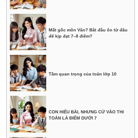
Mất gốc môn Văn? Bắt đầu ôn từ đâu
để kịp đạt 7–8 điểm?
Tầm quan trọng của toán lớp 10
CON HIỂU BÀI, NHƯNG CỨ VÀO THI
TOÁN LÀ ĐIỂM DƯỚI 7