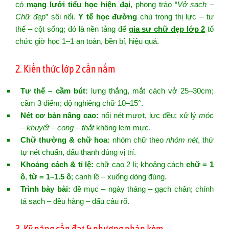
có
mạng lưới tiểu học hiện đại
, phong trào “
Vở sạch –
Chữ đẹp
” sôi nổi.
Y tế học đường
chú trọng thị lực – tư
thế – cột sống; đó là nền tảng để
gia sư chữ đẹp lớp 2
tổ
chức giờ học 1–1 an toàn, bền bỉ, hiệu quả.
2. Kiến thức lớp 2 cần nắm
Tư thế – cầm bút:
lưng thẳng, mắt cách vở 25–30cm;
cầm 3 điểm; độ nghiêng chữ 10–15°.
Nét cơ bản nâng cao:
nối nét mượt, lực đều; xử lý
móc
– khuyết – cong – thắt
không lem mực.
Chữ thường & chữ hoa:
nhóm chữ theo
nhóm nét
, thứ
tự nét chuẩn, dấu thanh đúng vị trí.
Khoảng cách & tỉ lệ:
chữ cao 2 li; khoảng cách
chữ = 1
ô
,
từ = 1–1.5 ô
; canh lề – xuống dòng đúng.
Trình bày bài:
đề mục – ngày tháng – gạch chân; chính
tả sạch – đều hàng – dấu câu rõ.
3. Kỹ năng cần đạt & phương pháp kèm