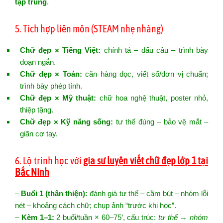
tập trung
.
5. Tích hợp liên môn (STEAM nhẹ nhàng)
Chữ đẹp × Tiếng Việt:
chính tả – dấu câu – trình bày
đoạn ngắn.
Chữ đẹp × Toán:
căn hàng dọc, viết số/đơn vị chuẩn;
trình bày phép tính.
Chữ đẹp × Mỹ thuật:
chữ hoa nghệ thuật, poster nhỏ,
thiệp tặng.
Chữ đẹp × Kỹ năng sống:
tư thế đúng – bảo vệ mắt –
giãn cơ tay.
6. Lộ trình học với
gia sư luyện viết chữ đẹp lớp 1 tại
Bắc Ninh
–
Buổi 1 (thân thiện):
đánh giá tư thế – cầm bút – nhóm lỗi
nét – khoảng cách chữ; chụp ảnh “trước khi học”.
–
Kèm 1–1:
2 buổi/tuần × 60–75’, cấu trúc:
tư thế → nhóm