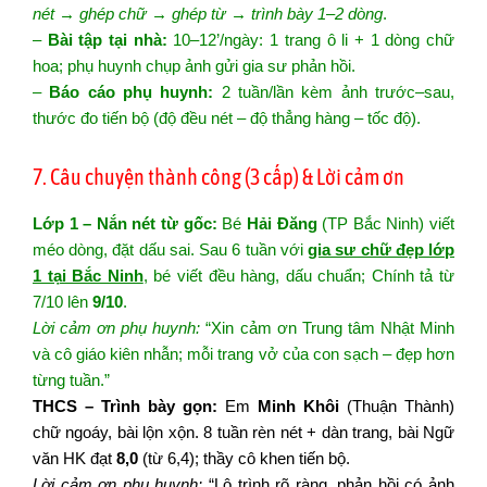
nét → ghép chữ → ghép từ → trình bày 1–2 dòng
.
–
Bài tập tại nhà:
10–12’/ngày: 1 trang ô li + 1 dòng chữ
hoa; phụ huynh chụp ảnh gửi gia sư phản hồi.
–
Báo cáo phụ huynh:
2 tuần/lần kèm ảnh trước–sau,
thước đo tiến bộ (độ đều nét – độ thẳng hàng – tốc độ).
7. Câu chuyện thành công (3 cấp) & Lời cảm ơn
Lớp 1 – Nắn nét từ gốc:
Bé
Hải Đăng
(TP Bắc Ninh) viết
méo dòng, đặt dấu sai. Sau 6 tuần với
gia sư chữ đẹp lớp
1 tại Bắc Ninh
, bé viết đều hàng, dấu chuẩn; Chính tả từ
7/10 lên
9/10
.
Lời cảm ơn phụ huynh:
“Xin cảm ơn Trung tâm Nhật Minh
và cô giáo kiên nhẫn; mỗi trang vở của con sạch – đẹp hơn
từng tuần.”
THCS – Trình bày gọn:
Em
Minh Khôi
(Thuận Thành)
chữ ngoáy, bài lộn xộn. 8 tuần rèn nét + dàn trang, bài Ngữ
văn HK đạt
8,0
(từ 6,4); thầy cô khen tiến bộ.
Lời cảm ơn phụ huynh:
“Lộ trình rõ ràng, phản hồi có ảnh