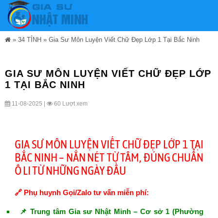
»
34 TỈNH
»
Gia Sư Môn Luyện Viết Chữ Đẹp Lớp 1 Tại Bắc Ninh
GIA SƯ MÔN LUYỆN VIẾT CHỮ ĐẸP LỚP
1 TẠI BẮC NINH
11-08-2025 |
60 Lượt xem
GIA SƯ MÔN LUYỆN VIẾT CHỮ ĐẸP LỚP 1 TẠI
BẮC NINH – NẮN NÉT TỪ TÂM, ĐÚNG CHUẨN
Ô LI TỪ NHỮNG NGÀY ĐẦU
🔗 Phụ huynh Gọi/Zalo tư vấn miễn phí:
📌 Trung tâm Gia sư Nhật Minh – Cơ sở 1 (Phường