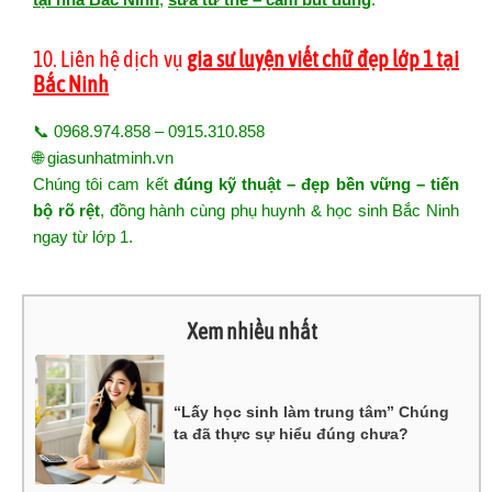
10. Liên hệ dịch vụ
gia sư luyện viết chữ đẹp lớp 1 tại
Bắc Ninh
📞 0968.974.858 – 0915.310.858
🌐
giasunhatminh.vn
Chúng tôi cam kết
đúng kỹ thuật – đẹp bền vững – tiến
bộ rõ rệt
, đồng hành cùng phụ huynh & học sinh Bắc Ninh
ngay từ lớp 1.
Xem nhiều nhất
“Lấy học sinh làm trung tâm” Chúng
ta đã thực sự hiểu đúng chưa?