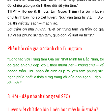
đối chiếu giúp gia đình theo dõi rất yên tâm.”
THPT – Hồ sơ & thi cử:
Em
Ngọc Trâm
(Từ Sơn) luyện
chữ trình bày hồ sơ xét tuyển; Ngữ văn tăng từ 7,1 →
8,5
;
bài thi viết tay sạch – mạch lạc.
Lời cảm ơn phụ huynh:
“Biết ơn trung tâm và thầy cô gia
sư vì sự phụng sự tận tâm, giúp con kỷ luật và tự tin.”
Phản hồi của gia sư dành cho Trung tâm
“Cộng tác với Trung tâm Gia sư Nhật Minh tại Bắc Ninh, tôi
có giáo án chữ đẹp lớp 1 theo
nhóm nét – khung chữ – kế
hoạch tuần
. Thu nhập ổn định giúp tôi yên tâm phụng sự;
hạnh phúc nhất là thấy từng trang vở của con sạch – đẹp –
đều nét.”
8. Hỏi – đáp nhanh (long-tail SEO)
Luyện viết chữ đẹp lớp 1 nên học mấy buổi/tuần?