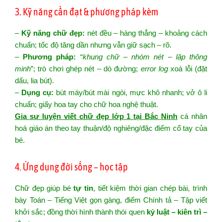
3. Kỹ năng cần đạt & phương pháp kèm
–
Kỹ năng chữ đẹp:
nét đều – hàng thẳng – khoảng cách
chuẩn; tốc độ tăng dần nhưng vẫn giữ sạch – rõ.
–
Phương pháp:
“
khung chữ – nhóm nét – lặp thông
minh
”; trò chơi ghép nét – dò đường;
error log
xoá lỗi (đặt
dấu, lia bút).
–
Dụng cụ:
bút máy/bút mài ngòi, mực khô nhanh; vở ô li
chuẩn; giấy hoa tay cho chữ hoa nghệ thuật.
Gia sư luyện viết chữ đẹp lớp 1 tại Bắc Ninh
cá nhân
hoá giáo án theo tay thuận/độ nghiêng/đặc điểm cổ tay của
bé.
4. Ứng dụng đời sống – học tập
Chữ đẹp giúp bé
tự tin
, tiết kiệm thời gian chép bài, trình
bày Toán – Tiếng Việt gọn gàng, điểm Chính tả – Tập viết
khởi sắc; đồng thời hình thành thói quen
kỷ luật – kiên trì –