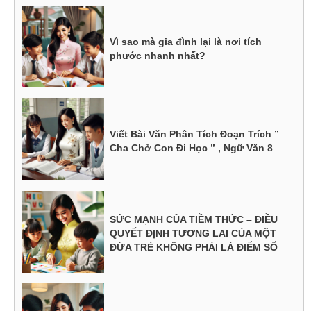
Vì sao mà gia đình lại là nơi tích
phước nhanh nhất?
Viết Bài Văn Phân Tích Đoạn Trích ”
Cha Chở Con Đi Học ” , Ngữ Văn 8
SỨC MẠNH CỦA TIỀM THỨC – ĐIỀU
QUYẾT ĐỊNH TƯƠNG LAI CỦA MỘT
ĐỨA TRẺ KHÔNG PHẢI LÀ ĐIỂM SỐ