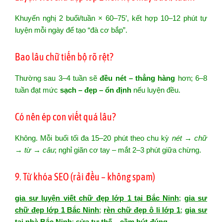
Khuyến nghị 2 buổi/tuần × 60–75’, kết hợp 10–12 phút tự
luyện mỗi ngày để tạo “đà cơ bắp”.
Bao lâu chữ tiến bộ rõ rệt?
Thường sau 3–4 tuần sẽ
đều nét – thẳng hàng
hơn; 6–8
tuần đạt mức
sạch – đẹp – ổn định
nếu luyện đều.
Có nên ép con viết quá lâu?
Không. Mỗi buổi tối đa 15–20 phút theo chu kỳ
nét → chữ
→ từ → câu
; nghỉ giãn cơ tay – mắt 2–3 phút giữa chừng.
9. Từ khóa SEO (rải đều – không spam)
gia sư luyện viết chữ đẹp lớp 1 tại Bắc Ninh
;
gia sư
chữ đẹp lớp 1 Bắc Ninh
;
rèn chữ đẹp ô li lớp 1
;
gia sư
tại nhà Bắc Ninh
;
sửa tư thế – cầm bút đúng
.