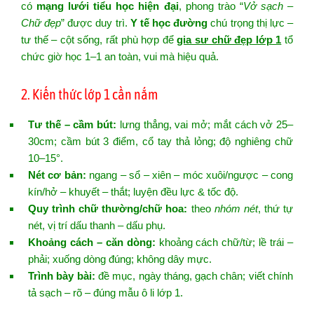
có
mạng lưới tiểu học hiện đại
, phong trào “
Vở sạch –
Chữ đẹp
” được duy trì.
Y tế học đường
chú trọng thị lực –
tư thế – cột sống, rất phù hợp để
gia sư chữ đẹp lớp 1
tổ
chức giờ học 1–1 an toàn, vui mà hiệu quả.
2. Kiến thức lớp 1 cần nắm
Tư thế – cầm bút:
lưng thẳng, vai mở; mắt cách vở 25–
30cm; cầm bút 3 điểm, cổ tay thả lỏng; độ nghiêng chữ
10–15°.
Nét cơ bản:
ngang – sổ – xiên – móc xuôi/ngược – cong
kín/hở – khuyết – thắt; luyện đều lực & tốc độ.
Quy trình chữ thường/chữ hoa:
theo
nhóm nét
, thứ tự
nét, vị trí dấu thanh – dấu phụ.
Khoảng cách – căn dòng:
khoảng cách chữ/từ; lề trái –
phải; xuống dòng đúng; không dây mực.
Trình bày bài:
đề mục, ngày tháng, gạch chân; viết chính
tả sạch – rõ – đúng mẫu ô li lớp 1.