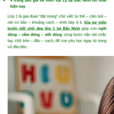
4 trung tâm gia sư môn Vật Lý tại Bắc Ninh tốt nhất
hiện nay
Lớp 1 là giai đoạn “đặt móng” chữ viết: tư thế – cầm bút –
nét cơ bản – khoảng cách – trình bày ô li.
Gia sư môn
luyện viết chữ đẹp lớp 1 tại Bắc Ninh
giúp con
ngồi
đúng – cầm đúng – viết đúng
, từng bước nắn nét chắc
tay, chữ tròn – đều – sạch, để con yêu học ngay từ trang
vở đầu tiên.