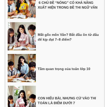
6 CHỦ ĐỀ “NÓNG” CÓ KHẢ NĂNG
XUẤT HIỆN TRONG ĐỀ THI NGỮ VĂN
Mất gốc môn Văn? Bắt đầu ôn từ đâu
để kịp đạt 7–8 điểm?
Tầm quan trọng của toán lớp 10
CON HIỂU BÀI, NHƯNG CỨ VÀO THI
TOÁN LÀ ĐIỂM DƯỚI 7