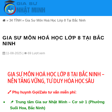
»
34 TỈNH
»
Gia Sư Môn Hoá Học Lớp 8 Tại Bắc Ninh
GIA SƯ MÔN HOÁ HỌC LỚP 8 TẠI BẮC
NINH
11-08-2025 |
69 Lượt xem
GIA SƯ MÔN HOÁ HỌC LỚP 8 TẠI BẮC NINH –
NỀN TẢNG VỮNG, TƯ DUY HÓA HỌC SÂU
🔗 Phụ huynh Gọi/Zalo tư vấn miễn phí:
📌 Trung tâm Gia sư Nhật Minh – Cơ sở 1 (Phường
Suối Hoa, Bắc Ninh)