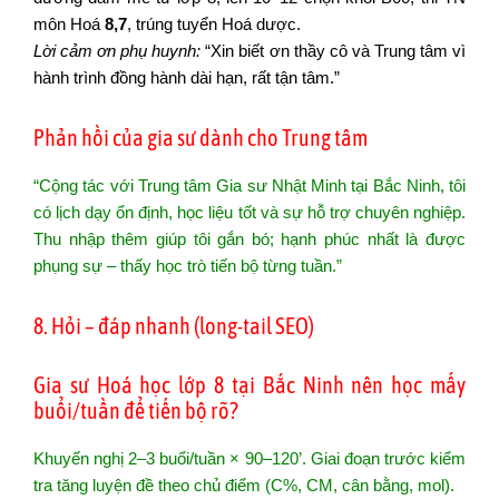
môn Hoá
8,7
, trúng tuyển Hoá dược.
Lời cảm ơn phụ huynh:
“Xin biết ơn thầy cô và Trung tâm vì
hành trình đồng hành dài hạn, rất tận tâm.”
Phản hồi của gia sư dành cho Trung tâm
“Cộng tác với Trung tâm Gia sư Nhật Minh tại Bắc Ninh, tôi
có lịch dạy ổn định, học liệu tốt và sự hỗ trợ chuyên nghiệp.
Thu nhập thêm giúp tôi gắn bó; hạnh phúc nhất là được
phụng sự – thấy học trò tiến bộ từng tuần.”
8. Hỏi – đáp nhanh (long-tail SEO)
Gia sư Hoá học lớp 8 tại Bắc Ninh nên học mấy
buổi/tuần để tiến bộ rõ?
Khuyến nghị 2–3 buổi/tuần × 90–120’. Giai đoạn trước kiểm
tra tăng luyện đề theo chủ điểm (C%, CM, cân bằng, mol).