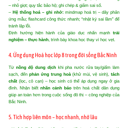
– nhỏ giọt; quy tắc bảo hộ; ghi chép & giảm sai số.
–
Hệ thống hoá – ghi nhớ:
mindmap hoá trị – dãy phản
ứng mẫu; flashcard công thức nhanh; “nhật ký sai lầm” để
tránh lặp lỗi.
Định hướng hiện hành của giáo dục nhấn mạnh
trải
nghiệm – thực hành
, trình bày khoa học thay vì học vẹt.
4. Ứng dụng Hoá học lớp 8 trong đời sống Bắc Ninh
Từ
nồng độ dung dịch
khi pha nước rửa tay/giấm làm
sạch, đến
phản ứng trung hoà
(khử mùi, vệ sinh),
tách
chất
(lọc, cô cạn) – học sinh có thể áp dụng ngay ở gia
đình. Nhận biết
nhãn cảnh báo
trên hoá chất dân dụng
giúp an toàn hơn trong cuộc sống đô thị – công nghiệp của
Bắc Ninh.
5. Tích hợp liên môn – học nhanh, nhớ lâu