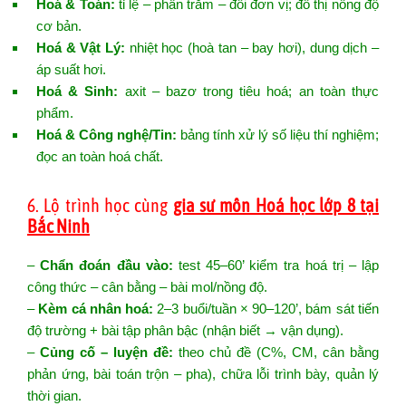
Hoá & Toán:
tỉ lệ – phần trăm – đổi đơn vị; đồ thị nồng độ
cơ bản.
Hoá & Vật Lý:
nhiệt học (hoà tan – bay hơi), dung dịch –
áp suất hơi.
Hoá & Sinh:
axit – bazơ trong tiêu hoá; an toàn thực
phẩm.
Hoá & Công nghệ/Tin:
bảng tính xử lý số liệu thí nghiệm;
đọc an toàn hoá chất.
6. Lộ trình học cùng
gia sư môn Hoá học lớp 8 tại
Bắc Ninh
–
Chẩn đoán đầu vào:
test 45–60’ kiểm tra hoá trị – lập
công thức – cân bằng – bài mol/nồng độ.
–
Kèm cá nhân hoá:
2–3 buổi/tuần × 90–120’, bám sát tiến
độ trường + bài tập phân bậc (nhận biết → vận dụng).
–
Củng cố – luyện đề:
theo chủ đề (C%, CM, cân bằng
phản ứng, bài toán trộn – pha), chữa lỗi trình bày, quản lý
thời gian.