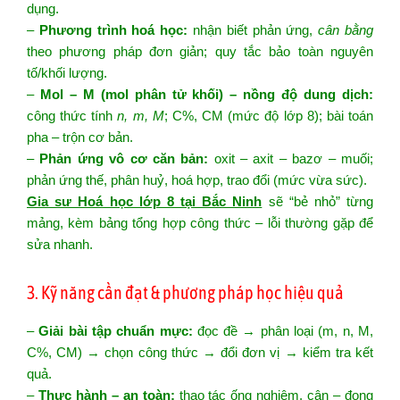
dụng.
–
Phương trình hoá học:
nhận biết phản ứng,
cân bằng
theo phương pháp đơn giản; quy tắc bảo toàn nguyên
tố/khối lượng.
–
Mol – M (mol phân tử khối) – nồng độ dung dịch:
công thức tính
n, m, M
; C%, CM (mức độ lớp 8); bài toán
pha – trộn cơ bản.
–
Phản ứng vô cơ căn bản:
oxit – axit – bazơ – muối;
phản ứng thế, phân huỷ, hoá hợp, trao đổi (mức vừa sức).
Gia sư Hoá học lớp 8 tại Bắc Ninh
sẽ “bẻ nhỏ” từng
mảng, kèm bảng tổng hợp công thức – lỗi thường gặp để
sửa nhanh.
3. Kỹ năng cần đạt & phương pháp học hiệu quả
–
Giải bài tập chuẩn mực:
đọc đề → phân loại (m, n, M,
C%, CM) → chọn công thức → đổi đơn vị → kiểm tra kết
quả.
–
Thực hành – an toàn:
thao tác ống nghiệm, cân – đong