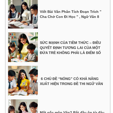
Viết Bài Văn Phân Tích Đoạn Trích ”
Cha Chở Con Đi Học ” , Ngữ Văn 8
SỨC MẠNH CỦA TIỀM THỨC – ĐIỀU
QUYẾT ĐỊNH TƯƠNG LAI CỦA MỘT
ĐỨA TRẺ KHÔNG PHẢI LÀ ĐIỂM SỐ
6 CHỦ ĐỀ “NÓNG” CÓ KHẢ NĂNG
XUẤT HIỆN TRONG ĐỀ THI NGỮ VĂN
Mất gốc môn Văn? Bắt đầu ôn từ đâu