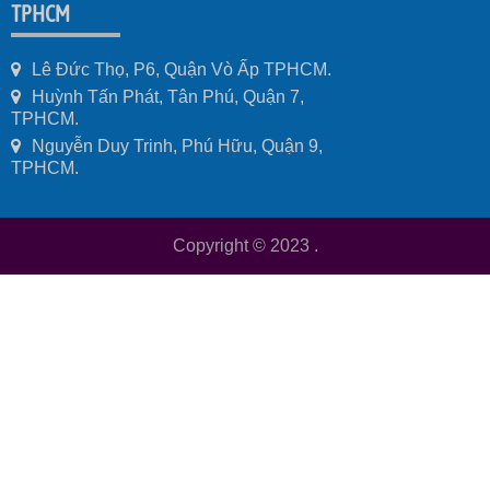
TPHCM
Lê Đức Thọ, P6, Quận Vò Ấp TPHCM.
Huỳnh Tấn Phát, Tân Phú, Quận 7,
TPHCM.
Nguyễn Duy Trinh, Phú Hữu, Quận 9,
TPHCM.
Copyright © 2023
.