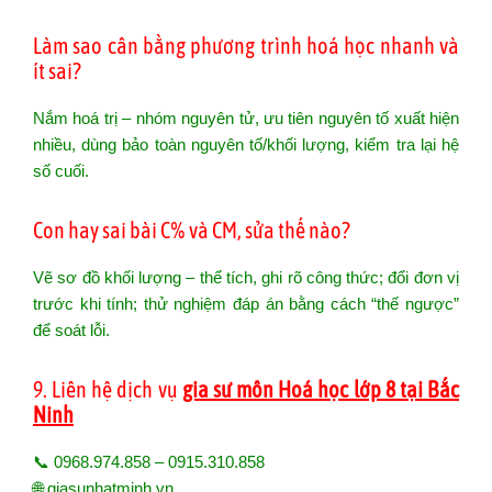
Làm sao cân bằng phương trình hoá học nhanh và
ít sai?
Nắm hoá trị – nhóm nguyên tử, ưu tiên nguyên tố xuất hiện
nhiều, dùng bảo toàn nguyên tố/khối lượng, kiểm tra lại hệ
số cuối.
Con hay sai bài C% và CM, sửa thế nào?
Vẽ sơ đồ khối lượng – thể tích, ghi rõ công thức; đổi đơn vị
trước khi tính; thử nghiệm đáp án bằng cách “thế ngược”
để soát lỗi.
9. Liên hệ dịch vụ
gia sư môn Hoá học lớp 8 tại Bắc
Ninh
📞 0968.974.858 – 0915.310.858
🌐
giasunhatminh.vn