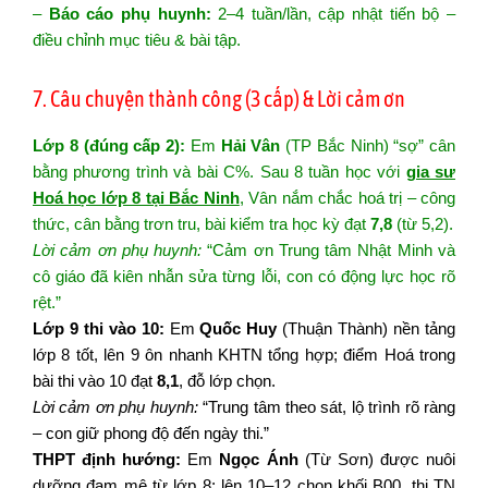
–
Báo cáo phụ huynh:
2–4 tuần/lần, cập nhật tiến bộ –
điều chỉnh mục tiêu & bài tập.
7. Câu chuyện thành công (3 cấp) & Lời cảm ơn
Lớp 8 (đúng cấp 2):
Em
Hải Vân
(TP Bắc Ninh) “sợ” cân
bằng phương trình và bài C%. Sau 8 tuần học với
gia sư
Hoá học lớp 8 tại Bắc Ninh
, Vân nắm chắc hoá trị – công
thức, cân bằng trơn tru, bài kiểm tra học kỳ đạt
7,8
(từ 5,2).
Lời cảm ơn phụ huynh:
“Cảm ơn Trung tâm Nhật Minh và
cô giáo đã kiên nhẫn sửa từng lỗi, con có động lực học rõ
rệt.”
Lớp 9 thi vào 10:
Em
Quốc Huy
(Thuận Thành) nền tảng
lớp 8 tốt, lên 9 ôn nhanh KHTN tổng hợp; điểm Hoá trong
bài thi vào 10 đạt
8,1
, đỗ lớp chọn.
Lời cảm ơn phụ huynh:
“Trung tâm theo sát, lộ trình rõ ràng
– con giữ phong độ đến ngày thi.”
THPT định hướng:
Em
Ngọc Ánh
(Từ Sơn) được nuôi
dưỡng đam mê từ lớp 8; lên 10–12 chọn khối B00, thi TN