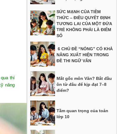
SỨC MẠNH CỦA TIỀM
THỨC – ĐIỀU QUYẾT ĐỊNH
TƯƠNG LAI CỦA MỘT ĐỨA
TRẺ KHÔNG PHẢI LÀ ĐIỂM
SỐ
6 CHỦ ĐỀ “NÓNG” CÓ KHẢ
NĂNG XUẤT HIỆN TRONG
ĐỀ THI NGỮ VĂN
qua thí
Mất gốc môn Văn? Bắt đầu
ôn từ đâu để kịp đạt 7–8
kỹ năng
điểm?
Tầm quan trọng của toán
lớp 10