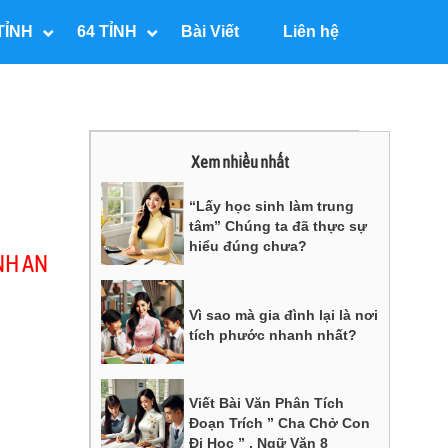
TỈNH
64 TỈNH
Bài Viết
Liên hệ
Xem nhiều nhất
“Lấy học sinh làm trung
tâm” Chúng ta đã thực sự
hiểu đúng chưa?
NH AN
Vì sao mà gia đình lại là nơi
tích phước nhanh nhất?
Viết Bài Văn Phân Tích
Đoạn Trích ” Cha Chở Con
Đi Học ” , Ngữ Văn 8