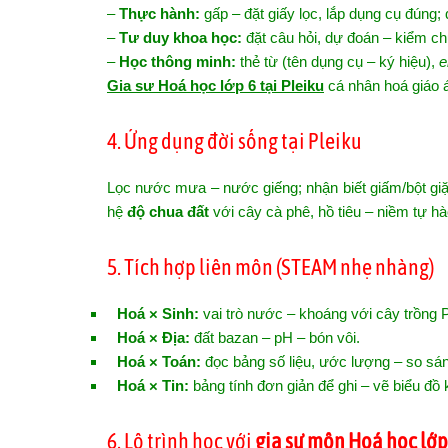
–
Thực hành:
gấp – đặt giấy lọc, lắp dụng cụ đúng; 
–
Tư duy khoa học:
đặt câu hỏi, dự đoán – kiểm chứn
–
Học thông minh:
thẻ từ (tên dụng cụ – ký hiệu),
e
Gia sư Hoá học lớp 6 tại Pleiku
cá nhân hoá giáo á
4. Ứng dụng đời sống tại Pleiku
Lọc nước mưa – nước giếng; nhận biết giấm/bột giặt b
hệ
độ chua đất
với cây cà phê, hồ tiêu – niềm tự hà
5. Tích hợp liên môn (STEAM nhẹ nhàng)
Hoá × Sinh:
vai trò nước – khoáng với cây trồng P
Hoá × Địa:
đất bazan – pH – bón vôi.
Hoá × Toán:
đọc bảng số liệu, ước lượng – so sánh
Hoá × Tin:
bảng tính đơn giản để ghi – vẽ biểu đồ 
6. Lộ trình học với
gia sư môn Hoá học lớp 