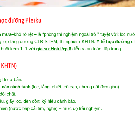
 học đường Pleiku
 mưa–khô rõ rệt – là “phòng thí nghiệm ngoài trời” tuyệt vời: lọc n
ng lớp tăng cường CLB STEM, thí nghiệm KHTN.
Y tế học đường
ch
để buổi kèm 1–1 với
gia sư Hoá lớp 6
diễn ra an toàn, tập trung.
g KHTN)
ật lí cơ bản.
;
các cách tách
(lọc, lắng, chiết, cô cạn, chưng cất đơn giản).
đổi chất.
u, giấy lọc, đèn cồn; ký hiệu cảnh báo.
nhiên (nước bắp cải tím, nghệ) – mức độ trải nghiệm.