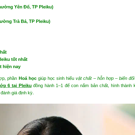
hường Yên Đổ, TP Pleiku)
ường Trà Bá, TP Pleiku)
nhất
leiku tốt nhất
t hiện nay
hợp, phần
Hoá học
giúp học sinh hiểu
vật chất – hỗn hợp – biến đổi
p 6 tại Pleiku
đồng hành 1–1 để con nắm bản chất, hình thành 
 đánh giá định kỳ.