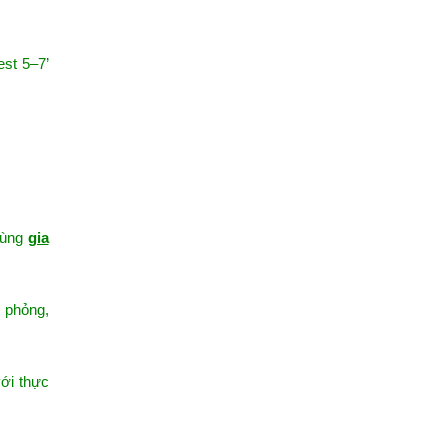
est 5–7’
 cùng
gia
ô phỏng,
với thực