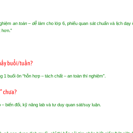
 nghiệm
an toàn – dễ làm
cho lớp 6, phiếu quan sát chuẩn và lịch dạy 
t hơn.”
 mấy buổi/tuần?
g 1 buổi ôn “hỗn hợp – tách chất – an toàn thí nghiệm”.
c” chưa?
– biến đổi, kỹ năng lab và tư duy quan sát/suy luận.