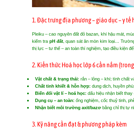
1. Đặc trưng địa phương – giáo dục – y tế
Pleiku – cao nguyên đất đỏ bazan, khí hậu mát, mùa
kiểm tra
pH đất
, quan sát ăn mòn kim loại… Trườ
thị lực – tư thế – an toàn thí nghiệm, tạo điều kiện 
2. Kiến thức Hoá học lớp 6 cần nắm (tron
Vật chất & trạng thái:
rắn – lỏng – khí; tính chất v
Chất tinh khiết & hỗn hợp:
dung dịch, huyền phù
Biến đổi vật lí – hoá học:
dấu hiệu nhận biết thay 
Dụng cụ – an toàn:
ống nghiệm, cốc thuỷ tinh, phễ
Nhận biết môi trường axit/bazơ
bằng chỉ thị tự 
3. Kỹ năng cần đạt & phương pháp kèm