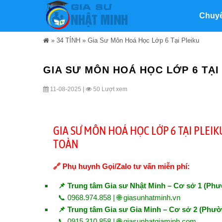
Chuy
»
34 TỈNH
»
Gia Sư Môn Hoá Học Lớp 6 Tại Pleiku
GIA SƯ MÔN HOÁ HỌC LỚP 6 TẠI
11-08-2025 |
50 Lượt xem
GIA SƯ MÔN HOÁ HỌC LỚP 6 TẠI PLEI
TOÀN
🔗 Phụ huynh Gọi/Zalo tư vấn miễn phí:
📌 Trung tâm Gia sư Nhật Minh – Cơ sở 1 (Phư
📞 0968.974.858 | 🌐
giasunhatminh.vn
📌 Trung tâm Gia sư Gia Minh – Cơ sở 2 (Phườ
📞 0915.310.858 | 🌐
giasunhatgiaminh.com