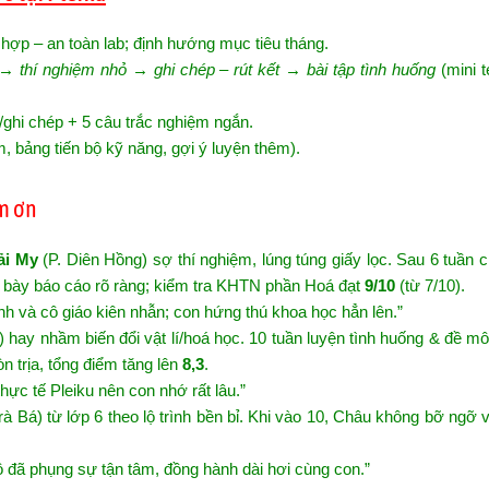
 hợp – an toàn lab; định hướng mục tiêu tháng.
→ thí nghiệm nhỏ → ghi chép – rút kết → bài tập tình huống
(mini t
/ghi chép + 5 câu trắc nghiệm ngắn.
m, bảng tiến bộ kỹ năng, gợi ý luyện thêm).
ảm ơn
ải My
(P. Diên Hồng) sợ thí nghiệm, lúng túng giấy lọc. Sau 6 tuần
nh bày báo cáo rõ ràng; kiểm tra KHTN phần Hoá đạt
9/10
(từ 7/10).
 và cô giáo kiên nhẫn; con hứng thú khoa học hẳn lên.”
 hay nhầm biến đổi vật lí/hoá học. 10 tuần luyện tình huống & đề m
n trịa, tổng điểm tăng lên
8,3
.
 thực tế Pleiku nên con nhớ rất lâu.”
rà Bá) từ lớp 6 theo lộ trình bền bỉ. Khi vào 10, Châu không bỡ ngỡ 
ô đã phụng sự tận tâm, đồng hành dài hơi cùng con.”