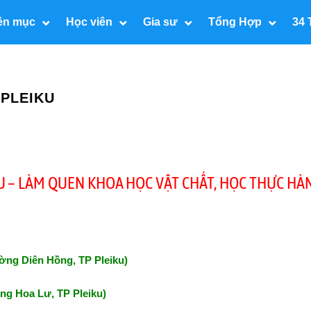
ên mục
Học viên
Gia sư
Tổng Hợp
34 
 PLEIKU
KU – LÀM QUEN KHOA HỌC VẬT CHẤT, HỌC THỰC HÀ
ờng Diên Hồng, TP Pleiku)
ng Hoa Lư, TP Pleiku)