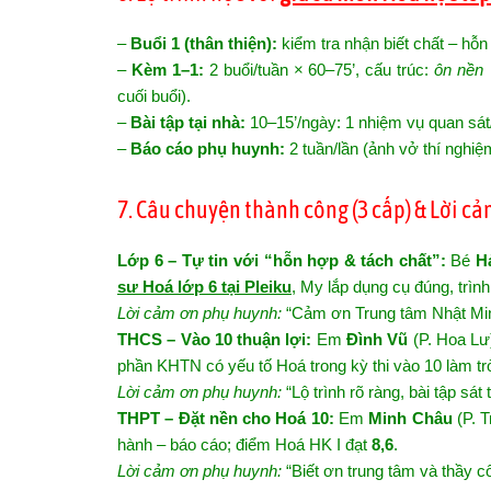
–
Buổi 1 (thân thiện):
kiểm tra nhận biết chất – hỗn
–
Kèm 1–1:
2 buổi/tuần × 60–75’, cấu trúc:
ôn nền 
cuối buổi).
–
Bài tập tại nhà:
10–15’/ngày: 1 nhiệm vụ quan sát
–
Báo cáo phụ huynh:
2 tuần/lần (ảnh vở thí nghiệ
7. Câu chuyện thành công (3 cấp) & Lời c
Lớp 6 – Tự tin với “hỗn hợp & tách chất”:
Bé
H
sư Hoá lớp 6 tại Pleiku
, My lắp dụng cụ đúng, trì
Lời cảm ơn phụ huynh:
“Cảm ơn Trung tâm Nhật Minh
THCS – Vào 10 thuận lợi:
Em
Đình Vũ
(P. Hoa Lư)
phần KHTN có yếu tố Hoá trong kỳ thi vào 10 làm trò
Lời cảm ơn phụ huynh:
“Lộ trình rõ ràng, bài tập sát
THPT – Đặt nền cho Hoá 10:
Em
Minh Châu
(P. T
hành – báo cáo; điểm Hoá HK I đạt
8,6
.
Lời cảm ơn phụ huynh:
“Biết ơn trung tâm và thầy c