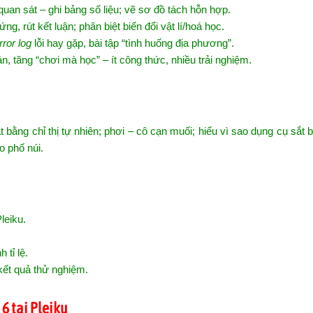
quan sát – ghi bảng số liệu; vẽ sơ đồ tách hỗn hợp.
g, rút kết luận; phân biệt biến đổi vật lí/hoá học.
rror log
lỗi hay gặp, bài tập “tình huống địa phương”.
n, tăng “chơi mà học” – ít công thức, nhiều trải nghiệm.
ằng chỉ thị tự nhiên; phơi – cô cạn muối; hiểu vì sao dụng cụ sắt bị 
o phố núi.
leiku.
 tỉ lệ.
kết quả thử nghiệm.
6 tại Pleiku