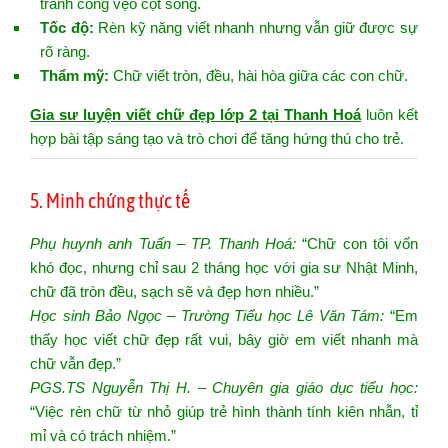
tránh cong vẹo cột sống.
Tốc độ:
Rèn kỹ năng viết nhanh nhưng vẫn giữ được sự
rõ ràng.
Thẩm mỹ:
Chữ viết tròn, đều, hài hòa giữa các con chữ.
Gia sư luyện viết chữ đẹp lớp 2 tại Thanh Hoá
luôn kết
hợp bài tập sáng tạo và trò chơi để tăng hứng thú cho trẻ.
5. Minh chứng thực tế
Phụ huynh anh Tuấn – TP. Thanh Hoá:
“Chữ con tôi vốn
khó đọc, nhưng chỉ sau 2 tháng học với gia sư Nhật Minh,
chữ đã tròn đều, sạch sẽ và đẹp hơn nhiều.”
Học sinh Bảo Ngọc – Trường Tiểu học Lê Văn Tám:
“Em
thấy học viết chữ đẹp rất vui, bây giờ em viết nhanh mà
chữ vẫn đẹp.”
PGS.TS Nguyễn Thị H. – Chuyên gia giáo dục tiểu học:
“Việc rèn chữ từ nhỏ giúp trẻ hình thành tính kiên nhẫn, tỉ
mỉ và có trách nhiệm.”