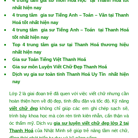
4 trung tâm gia sư môn Hoá Học tại Thanh Hoá tốt
nhất hiện nay
4 trung tâm gia sư Tiếng Anh – Toán – Văn tại Thanh
Hoá tốt nhất hiện nay
4 trung tâm gia sư Tiếng Anh – Toán tại Thanh Hoá
tốt nhất hiện nay
Top 4 trung tâm gia sư tại Thanh Hoá thương hiệu
nhất hiện nay
Gia sư Toán Tiếng Việt Thanh Hoá
Gia sư môn Luyện Viết Chữ Đẹp Thanh Hoá
Dịch vụ gia sư toàn tỉnh Thanh Hoá Uy Tín nhất hiện
nay
Lớp 2 là giai đoạn trẻ đã quen với việc viết chữ nhưng cần
hoàn thiện hơn về độ đẹp, tính đều đặn và tốc độ. Kỹ năng
viết chữ đẹp
không chỉ giúp các em ghi chép sạch sẽ,
trình bày khoa học mà còn rèn tính kiên nhẫn, cẩn thận và
óc thẩm mỹ. Dịch vụ
gia sư luyện viết chữ đẹp lớp 2 tại
Thanh Hoá
của Nhật Minh sẽ giúp trẻ nâng tầm nét chữ,
đồng thời phát triển tư duy và kỹ năng sống.