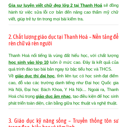
Gia sư luyện viết chữ đẹp lớp 2 tại Thanh Hoá
sẽ đồng
hành từ việc sửa lỗi cơ bản đến nâng cao thẩm mỹ chữ
viết, giúp trẻ tự tin trong mọi bài kiểm tra.
2. Chất lượng giáo dục tại Thanh Hoá – Nền tảng để
rèn chữ và rèn người
Thanh Hoá nổi tiếng là vùng đất hiếu học, với chất lượng
học sinh vào lớp 10
luôn ở mức cao. Đây là kết quả của
quá trình đào tạo bài bản ngay từ bậc tiểu học và THCS.
Về
giáo dục thi đại học
, tỉnh liên tục có học sinh đạt điểm
cao, đỗ vào các trường danh tiếng như Đại học Quốc gia
Hà Nội, Đại học Bách Khoa, Y Hà Nội… Ngoài ra, Thanh
Hoá chú trọng
giáo dục âm nhạc
, tạo điều kiện để học sinh
phát triển toàn diện, cân bằng giữa học thuật và nghệ thuật.
3. Giáo dục kỹ năng sống – Truyền thống tôn sư