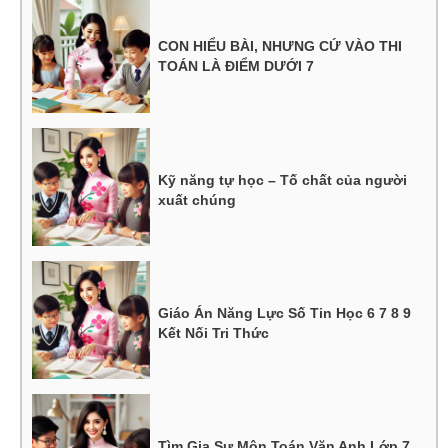
CON HIỂU BÀI, NHƯNG CỨ VÀO THI
TOÁN LÀ ĐIỂM DƯỚI 7
Kỹ năng tự học – Tố chất của người
xuất chúng
Giáo Án Năng Lực Số Tin Học 6 7 8 9
Kết Nối Tri Thức
Tìm Gia Sư Môn Toán Văn Anh Lớp 7