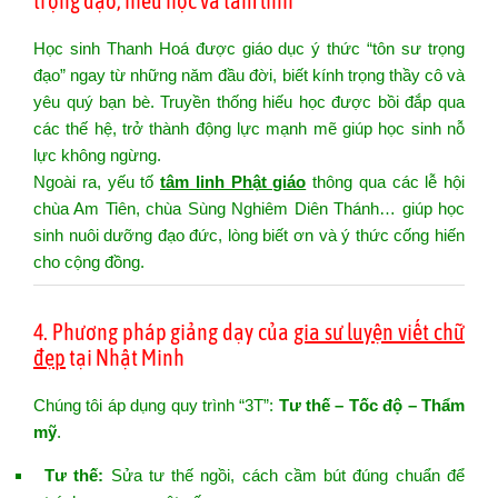
trọng đạo, hiếu học và tâm linh
Học sinh Thanh Hoá được giáo dục ý thức “tôn sư trọng
đạo” ngay từ những năm đầu đời, biết kính trọng thầy cô và
yêu quý bạn bè. Truyền thống hiếu học được bồi đắp qua
các thế hệ, trở thành động lực mạnh mẽ giúp học sinh nỗ
lực không ngừng.
Ngoài ra, yếu tố
tâm linh Phật giáo
thông qua các lễ hội
chùa Am Tiên, chùa Sùng Nghiêm Diên Thánh… giúp học
sinh nuôi dưỡng đạo đức, lòng biết ơn và ý thức cống hiến
cho cộng đồng.
4. Phương pháp giảng dạy của
gia sư luyện viết chữ
đẹp
tại Nhật Minh
Chúng tôi áp dụng quy trình “3T”:
Tư thế – Tốc độ – Thẩm
mỹ
.
Tư thế:
Sửa tư thế ngồi, cách cầm bút đúng chuẩn để