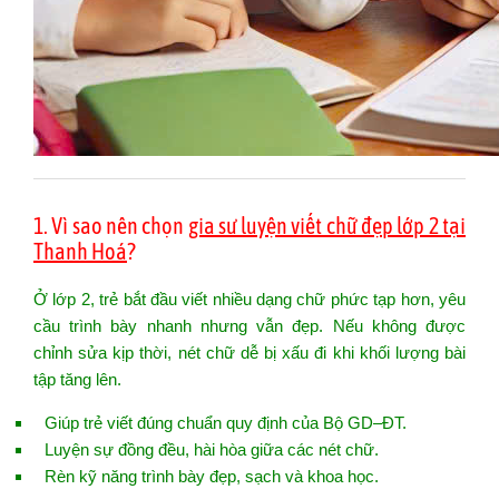
1. Vì sao nên chọn
gia sư luyện viết chữ đẹp lớp 2 tại
Thanh Hoá
?
Ở lớp 2, trẻ bắt đầu viết nhiều dạng chữ phức tạp hơn, yêu
cầu trình bày nhanh nhưng vẫn đẹp. Nếu không được
chỉnh sửa kịp thời, nét chữ dễ bị xấu đi khi khối lượng bài
tập tăng lên.
Giúp trẻ viết đúng chuẩn quy định của Bộ GD–ĐT.
Luyện sự đồng đều, hài hòa giữa các nét chữ.
Rèn kỹ năng trình bày đẹp, sạch và khoa học.