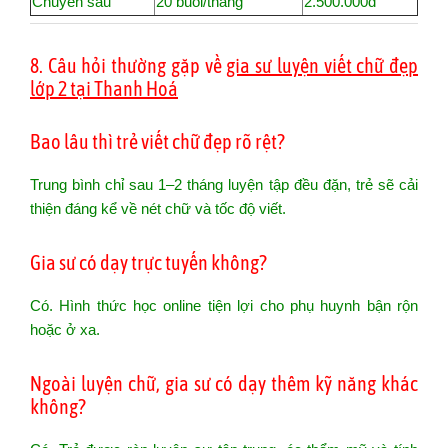
Chuyên sâu
20 buổi/tháng
2.500.000đ
8. Câu hỏi thường gặp về
gia sư luyện viết chữ đẹp
lớp 2 tại Thanh Hoá
Bao lâu thì trẻ viết chữ đẹp rõ rệt?
Trung bình chỉ sau 1–2 tháng luyện tập đều đặn, trẻ sẽ cải
thiện đáng kể về nét chữ và tốc độ viết.
Gia sư có dạy trực tuyến không?
Có. Hình thức học online tiện lợi cho phụ huynh bận rộn
hoặc ở xa.
Ngoài luyện chữ, gia sư có dạy thêm kỹ năng khác
không?