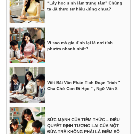
“Lấy học sinh làm trung tâm” Chúng
ta đã thực sự hiểu đúng chưa?
Vì sao mà gia đình lại là nơi tích
phước nhanh nhất?
Viết Bài Văn Phân Tích Đoạn Trích ”
Cha Chở Con Đi Học ” , Ngữ Văn 8
SỨC MẠNH CỦA TIỀM THỨC – ĐIỀU
QUYẾT ĐỊNH TƯƠNG LAI CỦA MỘT
ĐỨA TRẺ KHÔNG PHẢI LÀ ĐIỂM SỐ