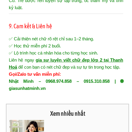
Có. Trẻ được rèn luyện sự tập trung, óc thẩm mỹ và tính
kỷ luật.
9. Cam kết & Liên hệ
✅ Cải thiện nét chữ rõ rệt chỉ sau 1–2 tháng.
✅ Học thử miễn phí 2 buổi.
✅ Lộ trình học cá nhân hóa cho từng học sinh.
Liên hệ ngay
gia sư luyện viết chữ đẹp lớp 2 tại Thanh
Hoá
để con bạn có nét chữ đẹp và sự tự tin trong học tập.
Gọi/Zalo tư vấn miễn phí:
Nhật Minh – 0968.974.858 – 0915.310.858 | 🌐
giasunhatminh.vn
Xem nhiều nhất