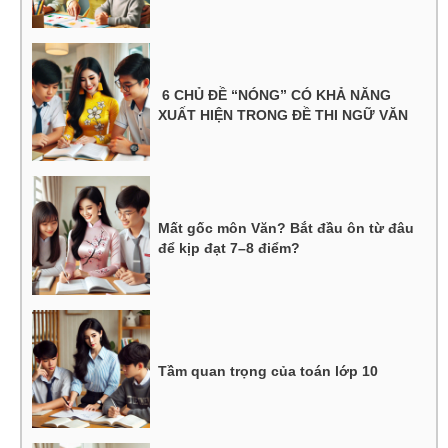
6 CHỦ ĐỀ “NÓNG” CÓ KHẢ NĂNG
XUẤT HIỆN TRONG ĐỀ THI NGỮ VĂN
Mất gốc môn Văn? Bắt đầu ôn từ đâu
để kịp đạt 7–8 điểm?
Tầm quan trọng của toán lớp 10