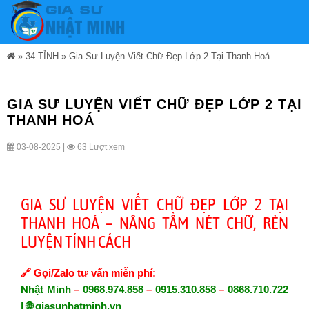
»
34 TỈNH
»
Gia Sư Luyện Viết Chữ Đẹp Lớp 2 Tại Thanh Hoá
GIA SƯ LUYỆN VIẾT CHỮ ĐẸP LỚP 2 TẠI
THANH HOÁ
03-08-2025 |
63 Lượt xem
GIA SƯ LUYỆN VIẾT CHỮ ĐẸP LỚP 2 TẠI
THANH HOÁ – NÂNG TẦM NÉT CHỮ, RÈN
LUYỆN TÍNH CÁCH
🔗
Gọi/Zalo tư vấn miễn phí:
Nhật Minh
–
0968.974.858
–
0915.310.858
–
0868.710.722
| 🌐
giasunhatminh.vn