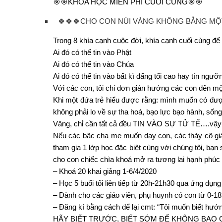
🎯🎯KHÓA HỌC MIỄN PHÍ CUỐI CÙNG🎯🎯
🍀🍀🍀CHO CON NÚI VÀNG KHÔNG BẰNG MỘT
Trong 8 khía cạnh cuộc đời, khía cạnh cuối cùng để 
Ai đó có thể tin vào Phật
Ai đó có thể tin vào Chúa
Ai đó có thể tin vào bất kì đấng tối cao hay tín ngư
Với các con, tôi chỉ đơn giản hướng các con đến m
Khi một đứa trẻ hiểu được rằng: mình muốn có được
không phải lo về sự tha hoá, bạo lực bạo hành, sốn
Vâng, chỉ cần tất cả đều TIN VÀO SỰ TỬ TẾ….vậy 
Nếu các bậc cha mẹ muốn dạy con, các thày cô giá
tham gia 1 lớp học đặc biệt cùng với chúng tôi, bạ
cho con chiếc chìa khoá mở ra tương lai hạnh phúc
– Khoá 20 khai giảng 1-6/4/2020
– Học 5 buổi tối liên tiếp từ 20h-21h30 qua ứng
– Dành cho các giáo viên, phụ huynh có con từ 0-18 
– Đăng kí bằng cách để lại cmt: “Tôi muốn biết hướn
HÃY BIẾT TRƯỚC, BIẾT SỚM ĐỂ KHÔNG BAO GI