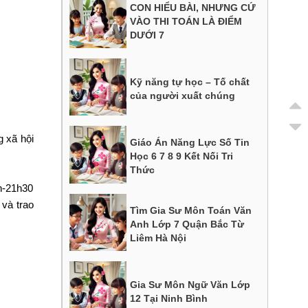
CON HIỂU BÀI, NHƯNG CỨ
VÀO THI TOÁN LÀ ĐIỂM
DƯỚI 7
Kỹ năng tự học – Tố chất
của người xuất chúng
g xã hội
Giáo Án Năng Lực Số Tin
Học 6 7 8 9 Kết Nối Tri
Thức
h-21h30
 và trao
Tìm Gia Sư Môn Toán Văn
Anh Lớp 7 Quận Bắc Từ
Liêm Hà Nội
Gia Sư Môn Ngữ Văn Lớp
12 Tại Ninh Bình