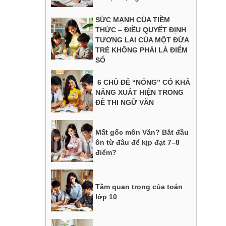
SỨC MẠNH CỦA TIỀM
THỨC – ĐIỀU QUYẾT ĐỊNH
TƯƠNG LAI CỦA MỘT ĐỨA
TRẺ KHÔNG PHẢI LÀ ĐIỂM
SỐ
6 CHỦ ĐỀ “NÓNG” CÓ KHẢ
NĂNG XUẤT HIỆN TRONG
ĐỀ THI NGỮ VĂN
Mất gốc môn Văn? Bắt đầu
ôn từ đâu để kịp đạt 7–8
điểm?
Tầm quan trọng của toán
lớp 10