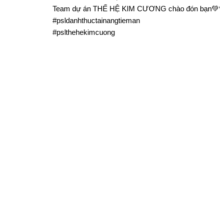
Team dự án THẾ HỆ KIM CƯƠNG chào đón bạn💚
#psldanhthuctainangtieman
#pslthehekimcuong