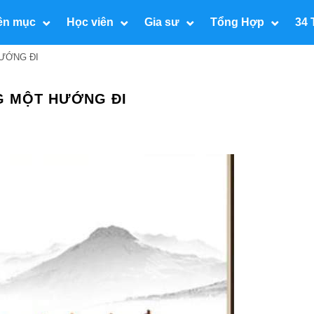
ên mục
Học viên
Gia sư
Tổng Hợp
34 
ƯỚNG ĐI
G MỘT HƯỚNG ĐI