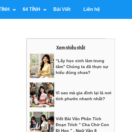
TỈNH
64 TỈNH
Bài Viết
Liên hệ
Xem nhiều nhất
“Lấy học sinh làm trung
tâm” Chúng ta đã thực sự
hiểu đúng chưa?
Vì sao mà gia đình lại là nơi
tích phước nhanh nhất?
Viết Bài Văn Phân Tích
Đoạn Trích ” Cha Chở Con
Đi Học ” , Ngữ Văn 8