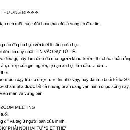
 HƯỚNG ĐI☘️☘️☘️
tạo nên một cuộc đời hoàn hảo đó là sống có đức tin.
ỡng nào đó phù hợp với triết lí sống của họ…
ột đức tin duy nhất: TIN VÀO SỰ TỬ TẾ.
 điều gì, hãy làm điều đó cho người khác trước, thì chắc chắn rằn
g ảo, cướp của giết người, tệ nạn xã hội, lừa đảo….nữa….
thôi.
o muốn dạy trò có được đức tin như vậy, hãy dành 5 buổi tối từ 20
n sẽ khám phá được tất cả những bí ẩn đang vận hành cuộc sống này,
 viên mãn và vững bền.
 dụng ZOOM MEETING
tuổi.
g đi” và tag 3 người bạn của mình.
Ờ PHẢI NÓI HAI TỪ “BIẾT THẾ”