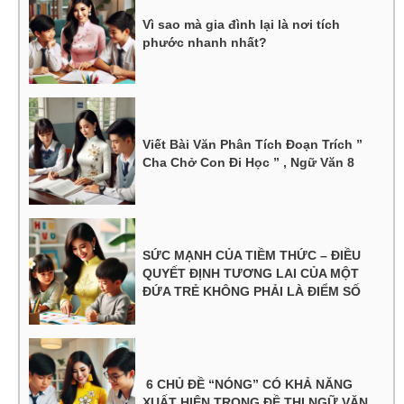
Vì sao mà gia đình lại là nơi tích
phước nhanh nhất?
Viết Bài Văn Phân Tích Đoạn Trích ”
Cha Chở Con Đi Học ” , Ngữ Văn 8
SỨC MẠNH CỦA TIỀM THỨC – ĐIỀU
QUYẾT ĐỊNH TƯƠNG LAI CỦA MỘT
ĐỨA TRẺ KHÔNG PHẢI LÀ ĐIỂM SỐ
6 CHỦ ĐỀ “NÓNG” CÓ KHẢ NĂNG
XUẤT HIỆN TRONG ĐỀ THI NGỮ VĂN