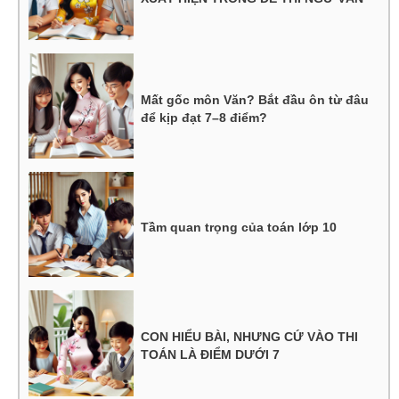
Mất gốc môn Văn? Bắt đầu ôn từ đâu
để kịp đạt 7–8 điểm?
Tầm quan trọng của toán lớp 10
CON HIỂU BÀI, NHƯNG CỨ VÀO THI
TOÁN LÀ ĐIỂM DƯỚI 7