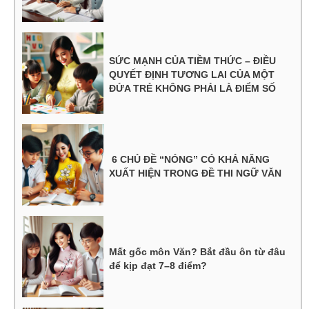
SỨC MẠNH CỦA TIỀM THỨC – ĐIỀU
QUYẾT ĐỊNH TƯƠNG LAI CỦA MỘT
ĐỨA TRẺ KHÔNG PHẢI LÀ ĐIỂM SỐ
6 CHỦ ĐỀ “NÓNG” CÓ KHẢ NĂNG
XUẤT HIỆN TRONG ĐỀ THI NGỮ VĂN
Mất gốc môn Văn? Bắt đầu ôn từ đâu
để kịp đạt 7–8 điểm?