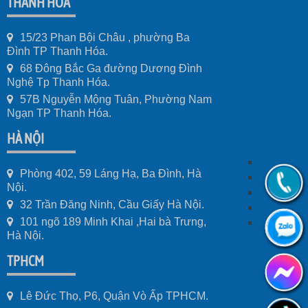
THANH HÓA
15/23 Phan Bội Châu , phường Ba
Đình TP Thanh Hóa.
68 Đông Bắc Ga đường Dương Đình
Nghệ Tp Thanh Hóa.
57B Nguyễn Mộng Tuân, Phường Nam
Ngạn TP Thanh Hóa.
HÀ NỘI
Phòng 402, 59 Láng Hạ, Ba Đình, Hà
Nội.
32 Trần Đăng Ninh, Cầu Giấy Hà Nội.
101 ngõ 189 Minh Khai ,Hai bà Trưng,
Hà Nội.
TPHCM
Lê Đức Thọ, P6, Quận Vò Ấp TPHCM.