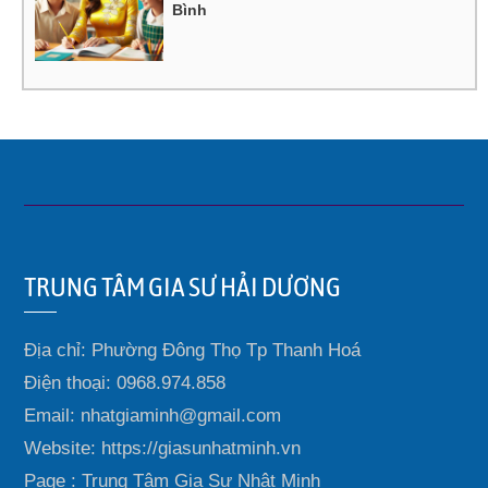
Bình
TRUNG TÂM GIA SƯ HẢI DƯƠNG
Địa chỉ: Phường Đông Thọ Tp Thanh Hoá
Điện thoại: 0968.974.858
Email: nhatgiaminh@gmail.com
Website: https://giasunhatminh.vn
Page : Trung Tâm Gia Sư Nhật Minh