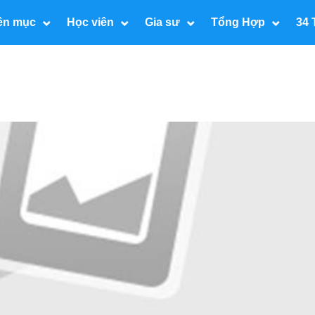
ên mục
Học viên
Gia sư
Tổng Hợp
34 