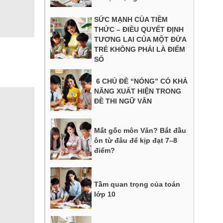
SỨC MẠNH CỦA TIỀM
THỨC – ĐIỀU QUYẾT ĐỊNH
TƯƠNG LAI CỦA MỘT ĐỨA
TRẺ KHÔNG PHẢI LÀ ĐIỂM
SỐ
6 CHỦ ĐỀ “NÓNG” CÓ KHẢ
NĂNG XUẤT HIỆN TRONG
ĐỀ THI NGỮ VĂN
Mất gốc môn Văn? Bắt đầu
ôn từ đâu để kịp đạt 7–8
điểm?
Tầm quan trọng của toán
lớp 10