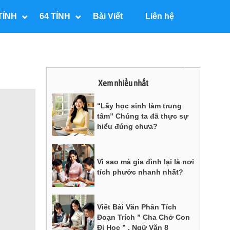
TỈNH
64 TỈNH
Bài Viết
Liên hệ
Xem nhiều nhất
“Lấy học sinh làm trung
tâm” Chúng ta đã thực sự
hiểu đúng chưa?
Vì sao mà gia đình lại là nơi
tích phước nhanh nhất?
Viết Bài Văn Phân Tích
Đoạn Trích ” Cha Chở Con
Đi Học ” , Ngữ Văn 8