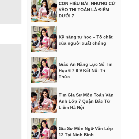
CON HIỂU BÀI, NHƯNG CỨ
VÀO THI TOÁN LÀ ĐIỂM
DƯỚI 7
Kỹ năng tự học – Tố chất
của người xuất chúng
Giáo Án Năng Lực Số Tin
Học 6 7 8 9 Kết Nối Tri
Thức
Tìm Gia Sư Môn Toán Văn
Anh Lớp 7 Quận Bắc Từ
Liêm Hà Nội
Gia Sư Môn Ngữ Văn Lớp
12 Tại Ninh Bình