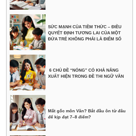
SỨC MẠNH CỦA TIỀM THỨC – ĐIỀU
QUYẾT ĐỊNH TƯƠNG LAI CỦA MỘT
ĐỨA TRẺ KHÔNG PHẢI LÀ ĐIỂM SỐ
6 CHỦ ĐỀ “NÓNG” CÓ KHẢ NĂNG
XUẤT HIỆN TRONG ĐỀ THI NGỮ VĂN
Mất gốc môn Văn? Bắt đầu ôn từ đâu
để kịp đạt 7–8 điểm?