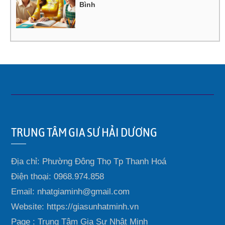
Bình
TRUNG TÂM GIA SƯ HẢI DƯƠNG
Địa chỉ: Phường Đông Thọ Tp Thanh Hoá
Điện thoại: 0968.974.858
Email: nhatgiaminh@gmail.com
Website: https://giasunhatminh.vn
Page : Trung Tâm Gia Sư Nhật Minh