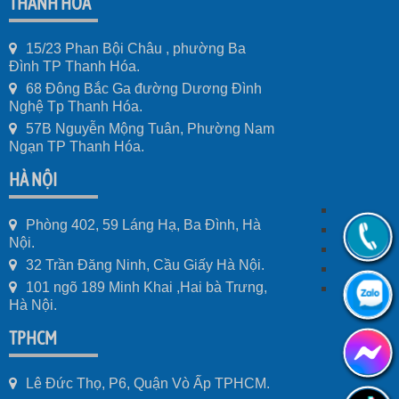
THANH HÓA
15/23 Phan Bội Châu , phường Ba
Đình TP Thanh Hóa.
68 Đông Bắc Ga đường Dương Đình
Nghệ Tp Thanh Hóa.
57B Nguyễn Mộng Tuân, Phường Nam
Ngạn TP Thanh Hóa.
HÀ NỘI
Phòng 402, 59 Láng Hạ, Ba Đình, Hà
Nội.
32 Trần Đăng Ninh, Cầu Giấy Hà Nội.
101 ngõ 189 Minh Khai ,Hai bà Trưng,
Hà Nội.
TPHCM
Lê Đức Thọ, P6, Quận Vò Ấp TPHCM.