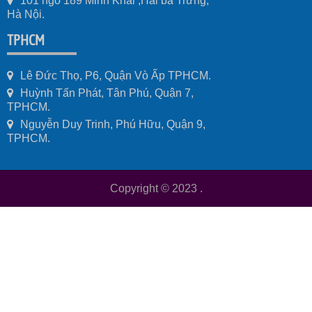
101 ngõ 189 Minh Khai ,Hai bà Trưng,
Hà Nội.
TPHCM
Lê Đức Thọ, P6, Quận Vò Ấp TPHCM.
Huỳnh Tấn Phát, Tân Phú, Quận 7,
TPHCM.
Nguyễn Duy Trinh, Phú Hữu, Quận 9,
TPHCM.
Copyright © 2023
.