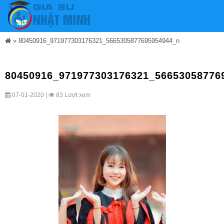
»
80450916_971977303176321_5665305877695954944_n
80450916_971977303176321_56653058776
07-01-2020 |
83 Lượt xem