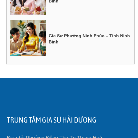
Bình
Gia Sư Phường Ninh Phúc – Tỉnh Ninh
Bình
TRUNG TÂM GIA SƯ HẢI DƯƠNG
Địa chỉ: Phường Đông Thọ Tp Thanh Hoá