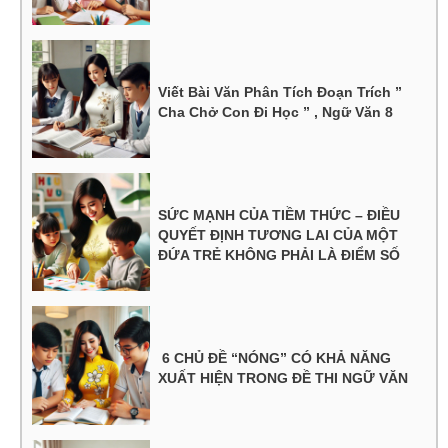
Viết Bài Văn Phân Tích Đoạn Trích ”
Cha Chở Con Đi Học ” , Ngữ Văn 8
SỨC MẠNH CỦA TIỀM THỨC – ĐIỀU
QUYẾT ĐỊNH TƯƠNG LAI CỦA MỘT
ĐỨA TRẺ KHÔNG PHẢI LÀ ĐIỂM SỐ
6 CHỦ ĐỀ “NÓNG” CÓ KHẢ NĂNG
XUẤT HIỆN TRONG ĐỀ THI NGỮ VĂN