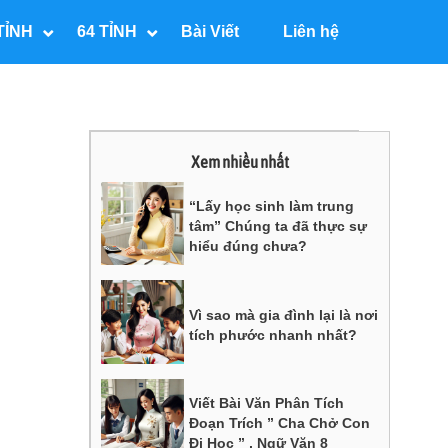
TỈNH
64 TỈNH
Bài Viết
Liên hệ
Xem nhiều nhất
“Lấy học sinh làm trung
tâm” Chúng ta đã thực sự
hiểu đúng chưa?
Vì sao mà gia đình lại là nơi
tích phước nhanh nhất?
Viết Bài Văn Phân Tích
Đoạn Trích ” Cha Chở Con
Đi Học ” , Ngữ Văn 8