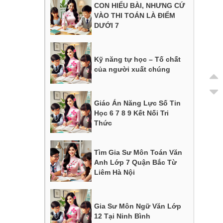
CON HIỂU BÀI, NHƯNG CỨ
VÀO THI TOÁN LÀ ĐIỂM
DƯỚI 7
Kỹ năng tự học – Tố chất
của người xuất chúng
Giáo Án Năng Lực Số Tin
Học 6 7 8 9 Kết Nối Tri
Thức
Tìm Gia Sư Môn Toán Văn
Anh Lớp 7 Quận Bắc Từ
Liêm Hà Nội
Gia Sư Môn Ngữ Văn Lớp
12 Tại Ninh Bình