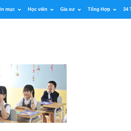
ên mục
Học viên
Gia sư
Tổng Hợp
34 