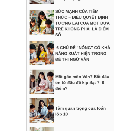
SỨC MẠNH CỦA TIỀM
THỨC – ĐIỀU QUYẾT ĐỊNH
TƯƠNG LAI CỦA MỘT ĐỨA
TRẺ KHÔNG PHẢI LÀ ĐIỂM
SỐ
6 CHỦ ĐỀ “NÓNG” CÓ KHẢ
NĂNG XUẤT HIỆN TRONG
ĐỀ THI NGỮ VĂN
Mất gốc môn Văn? Bắt đầu
ôn từ đâu để kịp đạt 7–8
điểm?
Tầm quan trọng của toán
lớp 10