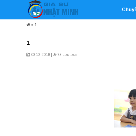
Chuy
»
1
1
30-12-2019 |
73 Lượt xem