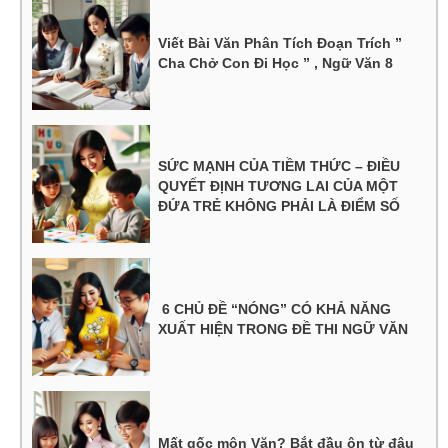
Viết Bài Văn Phân Tích Đoạn Trích ”
Cha Chở Con Đi Học ” , Ngữ Văn 8
SỨC MẠNH CỦA TIỀM THỨC – ĐIỀU
QUYẾT ĐỊNH TƯƠNG LAI CỦA MỘT
ĐỨA TRẺ KHÔNG PHẢI LÀ ĐIỂM SỐ
6 CHỦ ĐỀ “NÓNG” CÓ KHẢ NĂNG
XUẤT HIỆN TRONG ĐỀ THI NGỮ VĂN
Mất gốc môn Văn? Bắt đầu ôn từ đâu