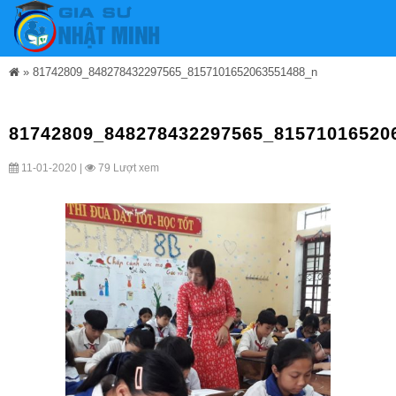
»
81742809_848278432297565_8157101652063551488_n
81742809_848278432297565_81571016520
11-01-2020 |
79 Lượt xem