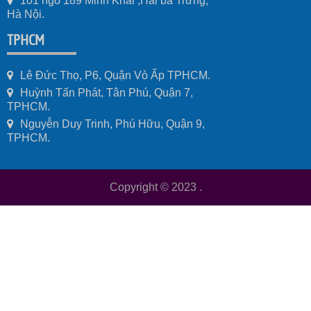
101 ngõ 189 Minh Khai ,Hai bà Trưng,
Hà Nội.
TPHCM
Lê Đức Thọ, P6, Quận Vò Ấp TPHCM.
Huỳnh Tấn Phát, Tân Phú, Quận 7,
TPHCM.
Nguyễn Duy Trinh, Phú Hữu, Quận 9,
TPHCM.
Copyright © 2023
.