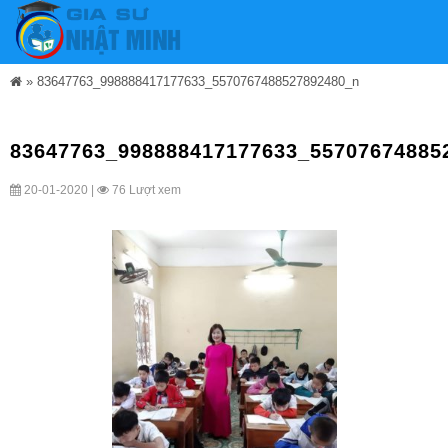
»
83647763_998888417177633_5570767488527892480_n
83647763_998888417177633_55707674885
20-01-2020 |
76 Lượt xem