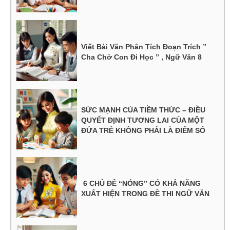
Viết Bài Văn Phân Tích Đoạn Trích ”
Cha Chở Con Đi Học ” , Ngữ Văn 8
SỨC MẠNH CỦA TIỀM THỨC – ĐIỀU
QUYẾT ĐỊNH TƯƠNG LAI CỦA MỘT
ĐỨA TRẺ KHÔNG PHẢI LÀ ĐIỂM SỐ
6 CHỦ ĐỀ “NÓNG” CÓ KHẢ NĂNG
XUẤT HIỆN TRONG ĐỀ THI NGỮ VĂN