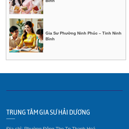
Bình
Gia Sư Phường Ninh Phúc – Tỉnh Ninh
Bình
TRUNG TÂM GIA SƯ HẢI DƯƠNG
Địa chỉ: Phường Đông Thọ Tp Thanh Hoá