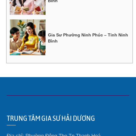
Bình
Gia Sư Phường Ninh Phúc – Tỉnh Ninh
Bình
TRUNG TÂM GIA SƯ HẢI DƯƠNG
Địa chỉ: Phường Đông Thọ Tp Thanh Hoá