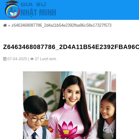
»
z6463468087786_2d4a11b54e2392fba96c58e17327f573
Z6463468087786_2D4A11B54E2392FBA96C
07-04-2025 |
37 Lượt xem