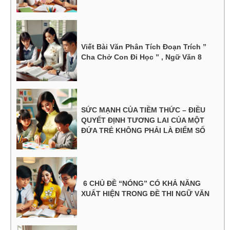
Viết Bài Văn Phân Tích Đoạn Trích ”
Cha Chở Con Đi Học ” , Ngữ Văn 8
SỨC MẠNH CỦA TIỀM THỨC – ĐIỀU
QUYẾT ĐỊNH TƯƠNG LAI CỦA MỘT
ĐỨA TRẺ KHÔNG PHẢI LÀ ĐIỂM SỐ
6 CHỦ ĐỀ “NÓNG” CÓ KHẢ NĂNG
XUẤT HIỆN TRONG ĐỀ THI NGỮ VĂN