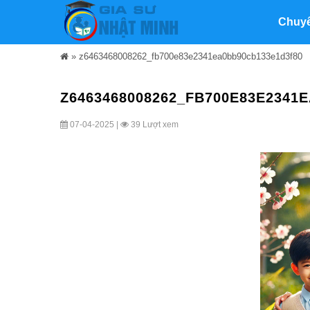
Chuy
»
z6463468008262_fb700e83e2341ea0bb90cb133e1d3f80
Z6463468008262_FB700E83E2341
07-04-2025 |
39 Lượt xem