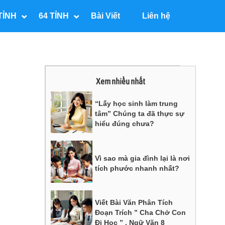
TỈNH
64 TỈNH
Bài Viết
Liên hệ
Xem nhiều nhất
“Lấy học sinh làm trung
tâm” Chúng ta đã thực sự
hiểu đúng chưa?
Vì sao mà gia đình lại là nơi
tích phước nhanh nhất?
Viết Bài Văn Phân Tích
Đoạn Trích ” Cha Chở Con
Đi Học ” , Ngữ Văn 8