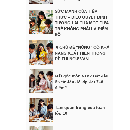
SỨC MẠNH CỦA TIỀM
THỨC – ĐIỀU QUYẾT ĐỊNH
TƯƠNG LAI CỦA MỘT ĐỨA
TRẺ KHÔNG PHẢI LÀ ĐIỂM
SỐ
6 CHỦ ĐỀ “NÓNG” CÓ KHẢ
NĂNG XUẤT HIỆN TRONG
ĐỀ THI NGỮ VĂN
Mất gốc môn Văn? Bắt đầu
ôn từ đâu để kịp đạt 7–8
điểm?
Tầm quan trọng của toán
lớp 10