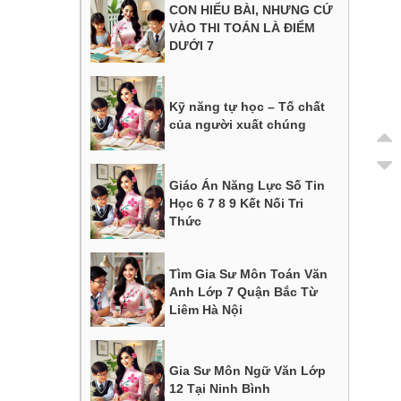
CON HIỂU BÀI, NHƯNG CỨ
VÀO THI TOÁN LÀ ĐIỂM
DƯỚI 7
Kỹ năng tự học – Tố chất
của người xuất chúng
Giáo Án Năng Lực Số Tin
Học 6 7 8 9 Kết Nối Tri
Thức
Tìm Gia Sư Môn Toán Văn
Anh Lớp 7 Quận Bắc Từ
Liêm Hà Nội
Gia Sư Môn Ngữ Văn Lớp
12 Tại Ninh Bình