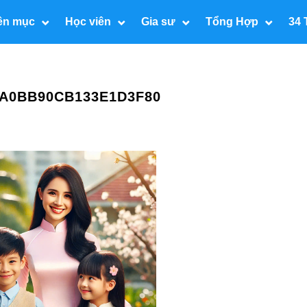
ên mục
Học viên
Gia sư
Tổng Hợp
34 
EA0BB90CB133E1D3F80