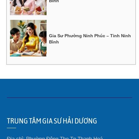
Bình
Gia Sư Phường Ninh Phúc – Tỉnh Ninh
Bình
TRUNG TÂM GIA SƯ HẢI DƯƠNG
Địa chỉ: Phường Đông Thọ Tp Thanh Hoá