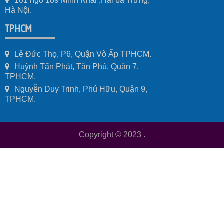
101 ngõ 189 Minh Khai ,Hai bà Trưng,
Hà Nội.
TPHCM
Lê Đức Thọ, P6, Quận Vò Ấp TPHCM.
Huỳnh Tấn Phát, Tân Phú, Quận 7,
TPHCM.
Nguyễn Duy Trinh, Phú Hữu, Quận 9,
TPHCM.
Copyright © 2023
.