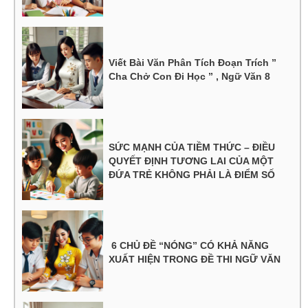
Viết Bài Văn Phân Tích Đoạn Trích ”
Cha Chở Con Đi Học ” , Ngữ Văn 8
SỨC MẠNH CỦA TIỀM THỨC – ĐIỀU
QUYẾT ĐỊNH TƯƠNG LAI CỦA MỘT
ĐỨA TRẺ KHÔNG PHẢI LÀ ĐIỂM SỐ
6 CHỦ ĐỀ “NÓNG” CÓ KHẢ NĂNG
XUẤT HIỆN TRONG ĐỀ THI NGỮ VĂN