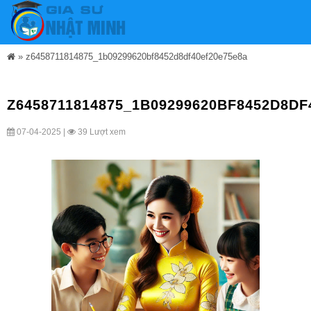
»
z6458711814875_1b09299620bf8452d8df40ef20e75e8a
Z6458711814875_1B09299620BF8452D8DF
07-04-2025 |
39 Lượt xem