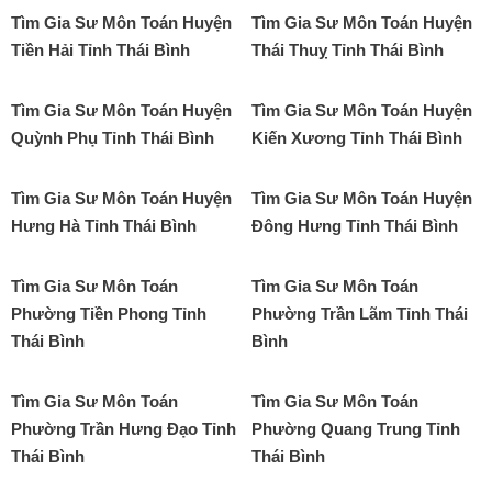
Tìm Gia Sư Môn Toán Huyện
Tìm Gia Sư Môn Toán Huyện
Tiền Hải Tỉnh Thái Bình
Thái Thuỵ Tỉnh Thái Bình
Tìm Gia Sư Môn Toán Huyện
Tìm Gia Sư Môn Toán Huyện
Quỳnh Phụ Tỉnh Thái Bình
Kiến Xương Tỉnh Thái Bình
Tìm Gia Sư Môn Toán Huyện
Tìm Gia Sư Môn Toán Huyện
Hưng Hà Tỉnh Thái Bình
Đông Hưng Tỉnh Thái Bình
Tìm Gia Sư Môn Toán
Tìm Gia Sư Môn Toán
Phường Tiền Phong Tỉnh
Phường Trần Lãm Tỉnh Thái
Thái Bình
Bình
Tìm Gia Sư Môn Toán
Tìm Gia Sư Môn Toán
Phường Trần Hưng Đạo Tỉnh
Phường Quang Trung Tỉnh
Thái Bình
Thái Bình