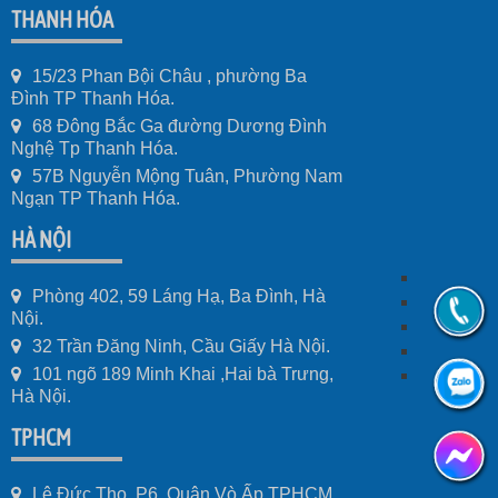
THANH HÓA
15/23 Phan Bội Châu , phường Ba
Đình TP Thanh Hóa.
68 Đông Bắc Ga đường Dương Đình
Nghệ Tp Thanh Hóa.
57B Nguyễn Mộng Tuân, Phường Nam
Ngạn TP Thanh Hóa.
HÀ NỘI
Phòng 402, 59 Láng Hạ, Ba Đình, Hà
Nội.
32 Trần Đăng Ninh, Cầu Giấy Hà Nội.
101 ngõ 189 Minh Khai ,Hai bà Trưng,
Hà Nội.
TPHCM
Lê Đức Thọ, P6, Quận Vò Ấp TPHCM.