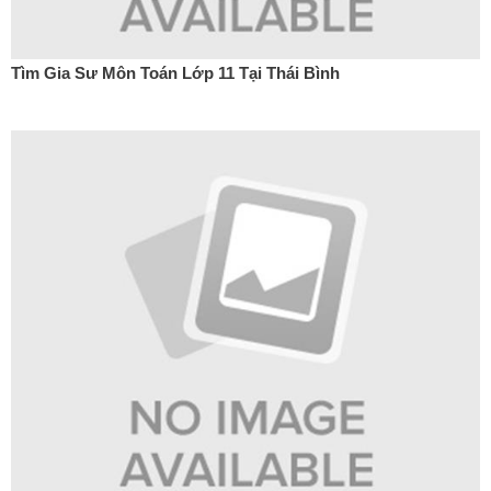
Tìm Gia Sư Môn Toán Lớp 11 Tại Thái Bình