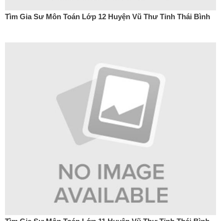
Tìm Gia Sư Môn Toán Lớp 12 Huyện Vũ Thư Tỉnh Thái Bình