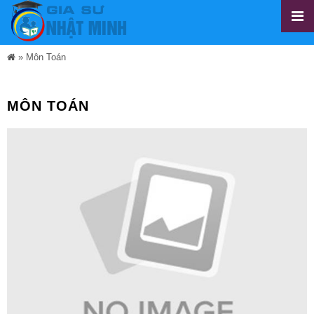
»
Môn Toán
MÔN TOÁN