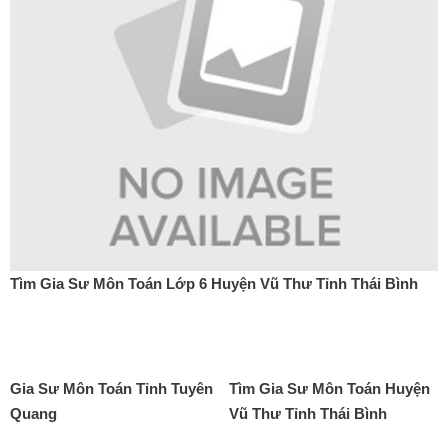
Tìm Gia Sư Môn Toán Lớp 6 Huyện Vũ Thư Tỉnh Thái Bình
Gia Sư Môn Toán Tỉnh Tuyên
Tìm Gia Sư Môn Toán Huyện
Quang
Vũ Thư Tỉnh Thái Bình