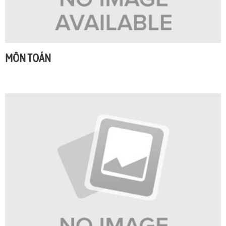
MÔN TOÁN