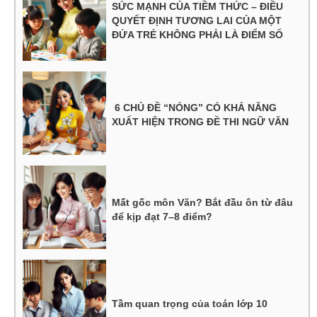
SỨC MẠNH CỦA TIỀM THỨC – ĐIỀU
QUYẾT ĐỊNH TƯƠNG LAI CỦA MỘT
ĐỨA TRẺ KHÔNG PHẢI LÀ ĐIỂM SỐ
6 CHỦ ĐỀ “NÓNG” CÓ KHẢ NĂNG
XUẤT HIỆN TRONG ĐỀ THI NGỮ VĂN
Mất gốc môn Văn? Bắt đầu ôn từ đâu
để kịp đạt 7–8 điểm?
Tầm quan trọng của toán lớp 10