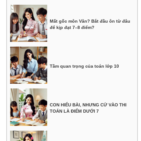
Mất gốc môn Văn? Bắt đầu ôn từ đâu
để kịp đạt 7–8 điểm?
Tầm quan trọng của toán lớp 10
CON HIỂU BÀI, NHƯNG CỨ VÀO THI
TOÁN LÀ ĐIỂM DƯỚI 7