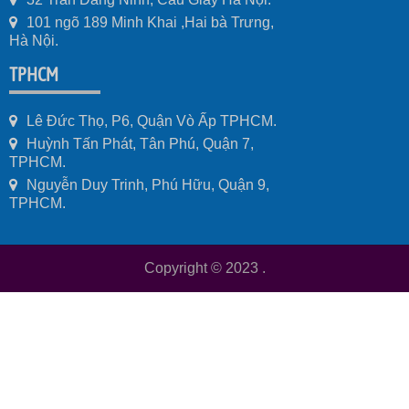
101 ngõ 189 Minh Khai ,Hai bà Trưng,
Hà Nội.
TPHCM
Lê Đức Thọ, P6, Quận Vò Ấp TPHCM.
Huỳnh Tấn Phát, Tân Phú, Quận 7,
TPHCM.
Nguyễn Duy Trinh, Phú Hữu, Quận 9,
TPHCM.
Copyright © 2023
.