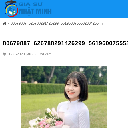
»
80679887_626788291426299_5619600755582304256_n
80679887_626788291426299_56196007555
11-01-2020 |
75 Lượt xem