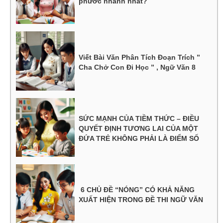
phước nhanh nhất?
Viết Bài Văn Phân Tích Đoạn Trích ”
Cha Chở Con Đi Học ” , Ngữ Văn 8
SỨC MẠNH CỦA TIỀM THỨC – ĐIỀU
QUYẾT ĐỊNH TƯƠNG LAI CỦA MỘT
ĐỨA TRẺ KHÔNG PHẢI LÀ ĐIỂM SỐ
6 CHỦ ĐỀ “NÓNG” CÓ KHẢ NĂNG
XUẤT HIỆN TRONG ĐỀ THI NGỮ VĂN